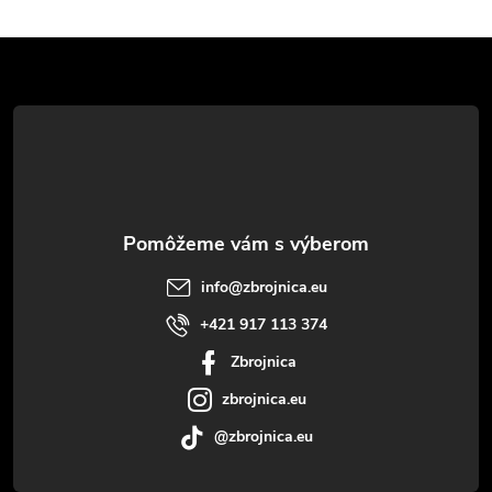
Z
á
p
ä
t
info
@
zbrojnica.eu
i
+421 917 113 374
Zbrojnica
e
zbrojnica.eu
@zbrojnica.eu