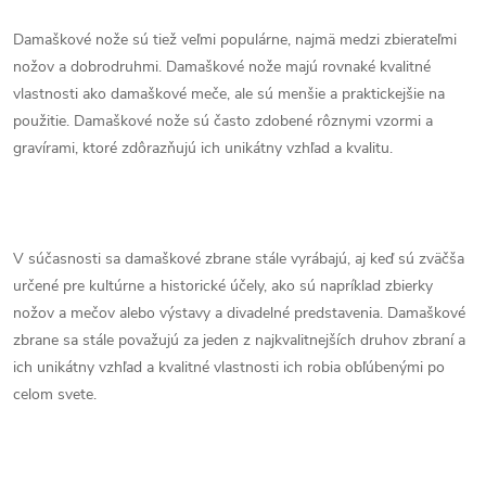
Damaškové nože sú tiež veľmi populárne, najmä medzi zbierateľmi
nožov a dobrodruhmi. Damaškové nože majú rovnaké kvalitné
vlastnosti ako damaškové meče, ale sú menšie a praktickejšie na
použitie. Damaškové nože sú často zdobené rôznymi vzormi a
gravírami, ktoré zdôrazňujú ich unikátny vzhľad a kvalitu.
V súčasnosti sa damaškové zbrane stále vyrábajú, aj keď sú zväčša
určené pre kultúrne a historické účely, ako sú napríklad zbierky
nožov a mečov alebo výstavy a divadelné predstavenia. Damaškové
zbrane sa stále považujú za jeden z najkvalitnejších druhov zbraní a
ich unikátny vzhľad a kvalitné vlastnosti ich robia obľúbenými po
celom svete.