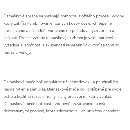
Damaškové zbrane sa vyrábajú pomocou zložitého procesu výroby,
ktorý zahŕňa kombinovanie rôznych kusov ocele, ich tepelné
spracovanie a následné tvarovanie do požadovaných foriem a
veľkostí. Proces výroby damaškových zbraní je veľmi náročný a
vyžaduje si zručnosti a skúsenosti remeselníkov, ktorí sa tomuto
remeslu venujú.
Damaškové meče boli populárne už v stredoveku a používali ich
najmä rytieri a samuraji. Damaškové meče boli obľúbené pre svoje
ostré a kvalitné rezacie hrany, ale aj pre svoj unikátny vzhľad.
Damaškové meče boli často zdobené gravírovaním a inými
dekoratívnymi prvkami, ktoré zdôrazňovali ich unikátny charakter.