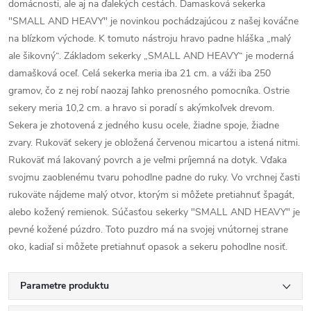
domácnosti, ale aj na ďalekých cestách. Damasková sekerka
"SMALL AND HEAVY" je novinkou pochádzajúcou z našej kováčne
na blízkom východe. K tomuto nástroju hravo padne hláška „malý
ale šikovný“. Základom sekerky „SMALL AND HEAVY“ je moderná
damašková oceľ. Celá sekerka meria iba 21 cm. a váži iba 250
gramov, čo z nej robí naozaj ľahko prenosného pomocníka. Ostrie
sekery meria 10,2 cm. a hravo si poradí s akýmkoľvek drevom.
Sekera je zhotovená z jedného kusu ocele, žiadne spoje, žiadne
zvary. Rukoväť sekery je obložená červenou micartou a istená nitmi.
Rukoväť má lakovaný povrch a je veľmi príjemná na dotyk. Vďaka
svojmu zaoblenému tvaru pohodlne padne do ruky. Vo vrchnej časti
rukoväte nájdeme malý otvor, ktorým si môžete pretiahnuť špagát,
alebo kožený remienok. Súčasťou sekerky "SMALL AND HEAVY" je
pevné kožené púzdro. Toto puzdro má na svojej vnútornej strane
oko, kadiaľ si môžete pretiahnuť opasok a sekeru pohodlne nosiť.
Parametre produktu