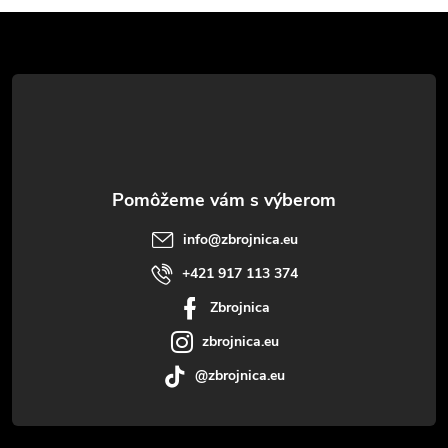
Z
á
p
ä
t
info
@
zbrojnica.eu
i
+421 917 113 374
Zbrojnica
e
zbrojnica.eu
@zbrojnica.eu