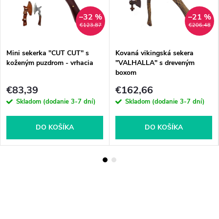
–32 %
–21 %
€123,87
€206,48
Mini sekerka "CUT CUT" s
Kovaná vikingská sekera
koženým puzdrom - vrhacia
"VALHALLA" s dreveným
boxom
€83,39
€162,66
Skladom (dodanie 3-7 dní)
Skladom (dodanie 3-7 dní)
DO KOŠÍKA
DO KOŠÍKA