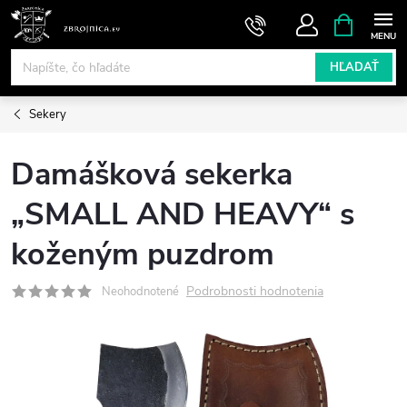
Prejsť
NÁKUPN
KOŠÍK
na
obsah
HĽADAŤ
Sekery
Damášková sekerka
„SMALL AND HEAVY“ s
koženým puzdrom
Podrobnosti hodnotenia
Neohodnotené