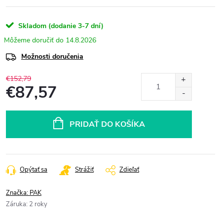
Skladom (dodanie 3-7 dní)
14.8.2026
Možnosti doručenia
€152,79
€87,57
Jednotková
cena:
PRIDAŤ DO KOŠÍKA
Opýtať sa
Strážiť
Zdieľať
Značka:
PAK
Záruka
:
2 roky