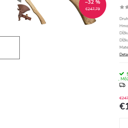
–32 %
€247,79
Druh
Hmot
Dĺžk
Dĺžk
Mate
Deta
S
€247
€
Jedn
cena