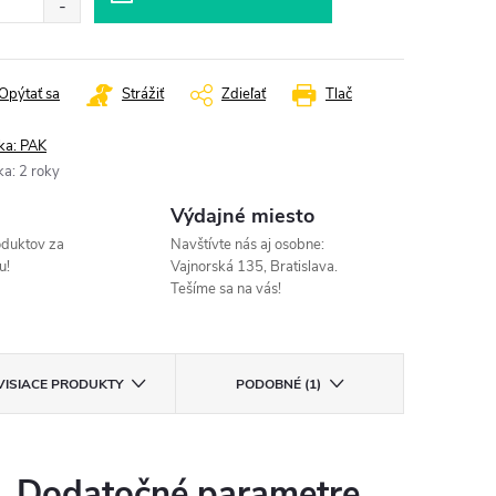
Opýtať sa
Strážiť
Zdieľať
Tlač
ka:
PAK
ka
:
2 roky
Výdajné miesto
oduktov za
Navštívte nás aj osobne:
u!
Vajnorská 135, Bratislava.
Tešíme sa na vás!
VISIACE PRODUKTY
PODOBNÉ (1)
Dodatočné parametre