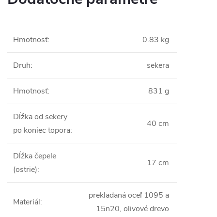
Hmotnosť
:
0.83 kg
Druh
:
sekera
Hmotnosť
:
831 g
Dĺžka od sekery
40 cm
po koniec topora
:
Dĺžka čepele
17 cm
(ostrie)
:
prekladaná oceľ 1095 a
Materiál
:
15n20, olivové drevo