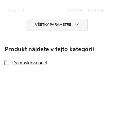
Tvrdosť
:
HR58N - HR60N
VŠETKY PARAMETRE
Produkt nájdete v tejto kategórii
Damašková oceľ