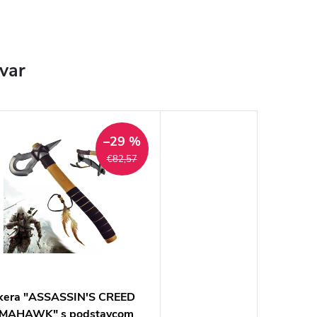
ovar
–29 %
€82,57
kera "ASSASSIN'S CREED
MAHAWK" s podstavcom