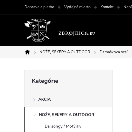
Prejsť
Doprava a platba
Výdajné miesto
Kontakt
Napí
na
obsah
NOŽE, SEKERY A OUTDOOR
Damašková oceľ
Domov
B
Preskočiť
Kategórie
kategórie
o
AKCIA
č
NOŽE, SEKERY A OUTDOOR
n
Balisongy / Motýliky