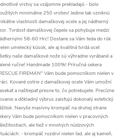
ednotlivé vrstvy sa vzájomne prekladajú - bolo
oužitých minimálne 250 vrstiev! Jedine tak vzniknú
nikátne vlastnosti damaškovej ocele a jej nádherný
zor. Tvrdosť damaškovej čepele sa pohybuje medzi
ádhernými 58-60 Hrc! Dostane sa Vám teda do rúk
ielen umelecký kúsok, ale aj kvalitná tvrdá oceľ.
šetky naše damaškové nože sú výhradne vyrábané a
alené ručne! Handmade 100%! Príručná sekera
RESCUE FIREMAN" Vám bude pomocníkom nielen v
ráci. Kované ostrie z damaškovej ocele Vám umožní
asekať a naštiepať presne to, čo potrebujete. Precízne
ovanie a dôkladný výbrus zaisťujú dokonalý estetický
ážitok. Navyše masívny krompáč na druhej strane
ekery Vám bude pomocníkom nielen v pracovných
áležitostiach, ale tiež v mnohých núdzových
ituáciách: - krompáč rozdrví nielen ľad, ale aj kameň,