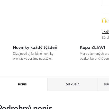
Znač
Záru
Novinky každý týždeň
Kopa ZLIAV!
Dizajnové aj funkčné novinky
More zľavnených pr
pre vás vyberáme neustále!
bezkonkurenčnú cen
POPIS
DISKUSIA
SÚ
Podrobný popis