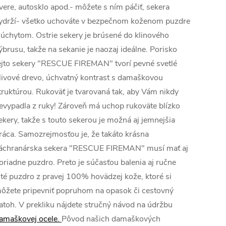
vere, autosklo apod.- môžete s ním páčiť, sekera
ydrží- všetko uchováte v bezpečnom koženom puzdre
 úchytom. Ostrie sekery je brúsené do klinového
ýbrusu, takže na sekanie je naozaj ideálne. Porisko
ejto sekery "RESCUE FIREMAN" tvorí pevné svetlé
livové drevo, úchvatný kontrast s damaškovou
truktúrou. Rukoväť je tvarovaná tak, aby Vám nikdy
evypadla z ruky! Zároveň má uchop rukoväte blízko
ekery, takže s touto sekerou je možná aj jemnejšia
ráca. Samozrejmosťou je, že takáto krásna
áchranárska sekera "RESCUE FIREMAN" musí mať aj
oriadne puzdro. Preto je súčasťou balenia aj ručne
ité puzdro z pravej 100% hovädzej kože, ktoré si
ôžete pripevniť popruhom na opasok či cestovný
atoh. V prekliku nájdete stručný návod na údržbu
amaškovej ocele.
Pôvod našich damaškových