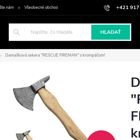
+421 917
šte nám
Všeobecné obchodné podmienky
Podmienky ochrany osob
HĽADAŤ
Damašková sekera "RESCUE FIREMAN" s krompáčom!
D
"
F
k