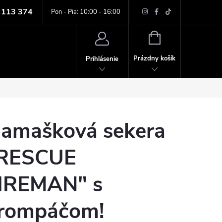
 113 374
ných údajov
Pon - Pia: 10:00 - 16:00
NÁKUPNÝ
KOŠÍK
Prázdny košík
Prihlásenie
amašková sekera
RESCUE
IREMAN" s
rompáčom!