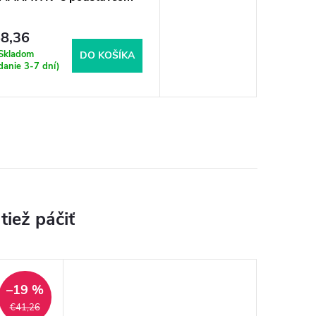
8,36
Skladom
DO KOŠÍKA
danie 3-7 dní)
–19 %
€41,26