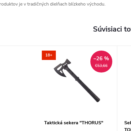
roduktov je v tradičných dielňach blízkeho východu.
Súvisiaci t
18+
–26 %
€53,66
Taktická sekera "THORUS"
Se
TO