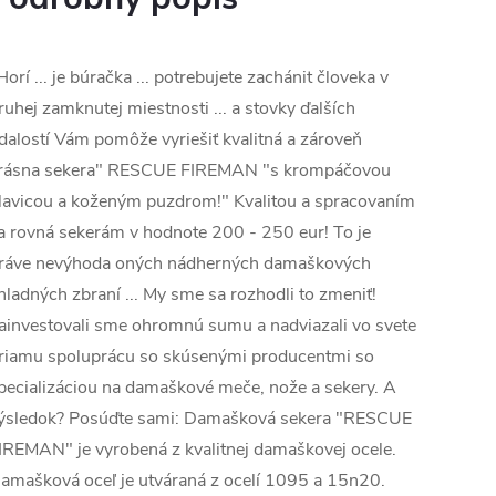
Horí ... je búračka ... potrebujete zachánit človeka v
ruhej zamknutej miestnosti ... a stovky ďalších
dalostí Vám pomôže vyriešiť kvalitná a zároveň
rásna sekera" RESCUE FIREMAN "s krompáčovou
lavicou a koženým puzdrom!" Kvalitou a spracovaním
a rovná sekerám v hodnote 200 - 250 eur! To je
ráve nevýhoda oných nádherných damaškových
hladných zbraní ... My sme sa rozhodli to zmeniť!
ainvestovali sme ohromnú sumu a nadviazali vo svete
riamu spoluprácu so skúsenými producentmi so
pecializáciou na damaškové meče, nože a sekery. A
ýsledok? Posúďte sami: Damašková sekera "RESCUE
IREMAN" je vyrobená z kvalitnej damaškovej ocele.
amašková oceľ je utváraná z ocelí 1095 a 15n20.