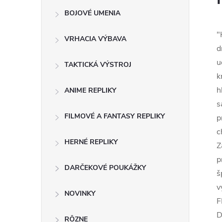
BOJOVÉ UMENIA
"
VRHACIA VÝBAVA
d
u
TAKTICKÁ VÝSTROJ
k
h
ANIME REPLIKY
s
FILMOVÉ A FANTASY REPLIKY
p
c
HERNÉ REPLIKY
Z
p
DARČEKOVÉ POUKÁŽKY
š
v
NOVINKY
F
D
RÔZNE