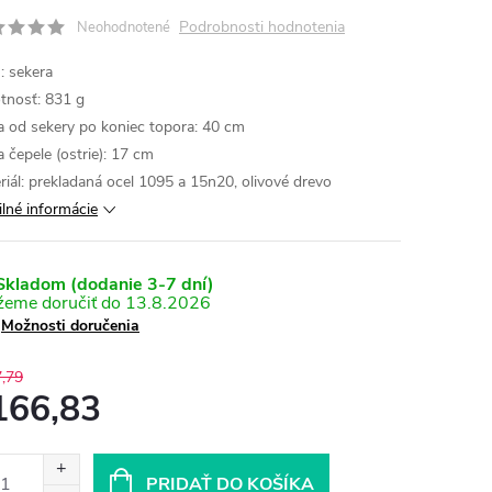
Podrobnosti hodnotenia
Neohodnotené
: sekera
nosť: 831 g
a od sekery po koniec topora: 40 cm
a čepele (ostrie): 17 cm
riál: prekladaná ocel 1095 a 15n20, olivové drevo
ilné informácie
kladom (dodanie 3-7 dní)
13.8.2026
Možnosti doručenia
,79
166,83
otková
:
PRIDAŤ DO KOŠÍKA