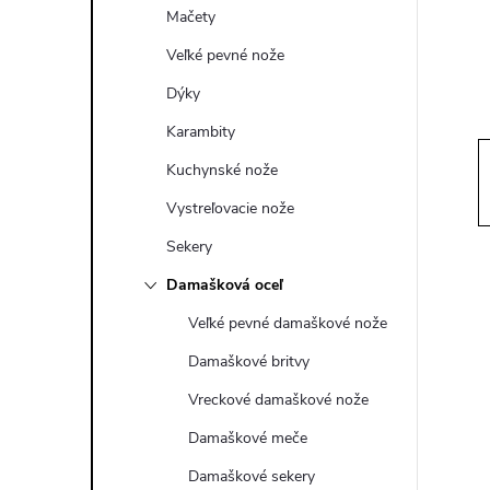
ý
Mačety
p
Veľké pevné nože
Dýky
a
Karambity
n
Kuchynské nože
Vystreľovacie nože
e
Sekery
l
Damašková oceľ
Veľké pevné damaškové nože
Damaškové britvy
Vreckové damaškové nože
Damaškové meče
Damaškové sekery