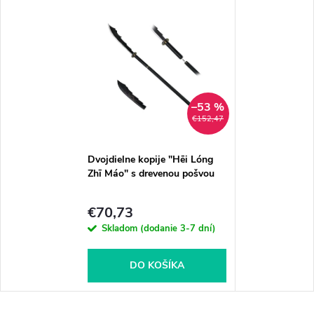
–53 %
€152,47
Dvojdielne kopije "Hēi Lóng
Zhī Máo" s drevenou pošvou
€70,73
Skladom (dodanie 3-7 dní)
DO KOŠÍKA