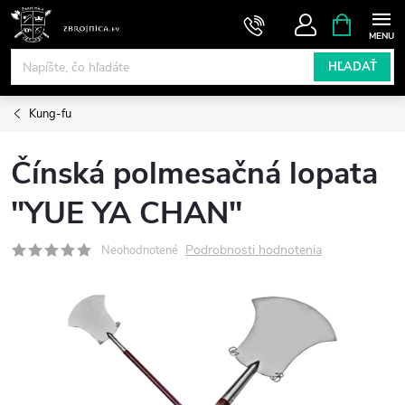
Prejsť
NÁKUPN
KOŠÍK
na
obsah
HĽADAŤ
Kung-fu
Čínská polmesačná lopata
"YUE YA CHAN"
Podrobnosti hodnotenia
Neohodnotené