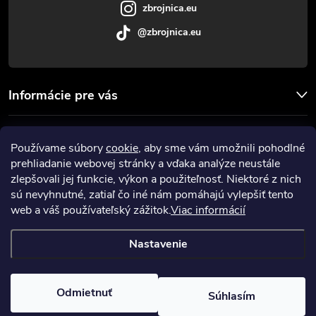
e
zbrojnica.eu
@zbrojnica.eu
Informácie pre vás
Facebook
Používame súbory
cookie
, aby sme vám umožnili pohodlné
prehliadanie webovej stránky a vďaka analýze neustále
Prijímame online platby
zlepšovali jej funkcie, výkon a použiteľnosť. Niektoré z nich
sú nevyhnutné, zatiaľ čo iné nám pomáhajú vylepšiť tento
web a váš používateľský zážitok.
Viac informácií
Nastavenie
Copyright 2026
Zbrojnica
. Všetky práva vyhradené.
Upraviť nastavenie
cookies
Odmietnuť
Súhlasím
Vytvoril Shoptet