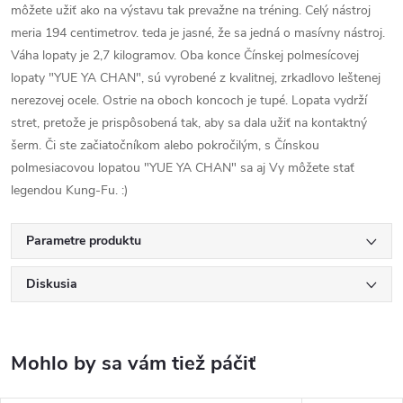
môžete užiť ako na výstavu tak prevažne na tréning. Celý nástroj
meria 194 centimetrov. teda je jasné, že sa jedná o masívny nástroj.
Váha lopaty je 2,7 kilogramov. Oba konce Čínskej polmesícovej
lopaty "YUE YA CHAN", sú vyrobené z kvalitnej, zrkadlovo leštenej
nerezovej ocele. Ostrie na oboch koncoch je tupé. Lopata vydrží
stret, pretože je prispôsobená tak, aby sa dala užiť na kontaktný
šerm. Či ste začiatočníkom alebo pokročilým, s Čínskou
polmesiacovou lopatou "YUE YA CHAN" sa aj Vy môžete stať
legendou Kung-Fu. :)
Parametre produktu
Diskusia