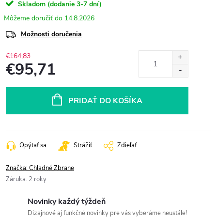
Skladom (dodanie 3-7 dní)
14.8.2026
Možnosti doručenia
€164,83
€95,71
Jednotková
cena:
PRIDAŤ DO KOŠÍKA
Opýtať sa
Strážiť
Zdieľať
Značka:
Chladné Zbrane
Záruka
:
2 roky
Novinky každý týždeň
Dizajnové aj funkčné novinky pre vás vyberáme neustále!