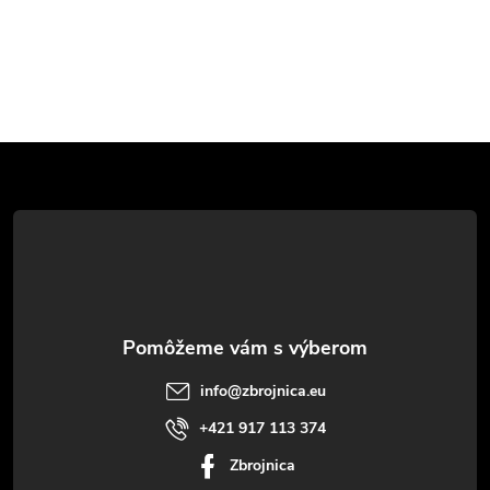
Z
á
p
ä
t
info
@
zbrojnica.eu
i
+421 917 113 374
Zbrojnica