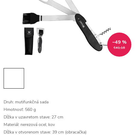
–49 %
€41,18
Druh: mutifunkčná sada
Hmotnosť: 560 g
Dĺžka v uzavretom stave: 27 cm
Materiál: nerezová ocel, kov
Dĺžka v otvorenom stave: 39 cm (obracačka)