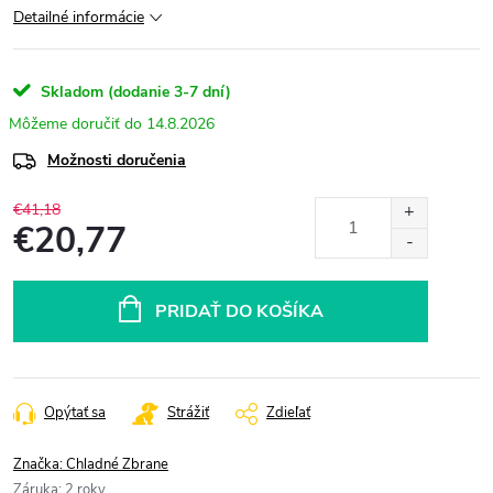
Detailné informácie
Skladom (dodanie 3-7 dní)
14.8.2026
Možnosti doručenia
€41,18
€20,77
Jednotková
cena:
PRIDAŤ DO KOŠÍKA
Opýtať sa
Strážiť
Zdieľať
Značka:
Chladné Zbrane
Záruka
:
2 roky