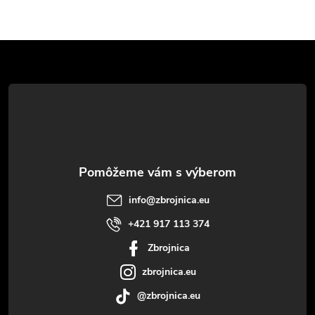
Z
á
p
ä
t
info
@
zbrojnica.eu
i
+421 917 113 374
Zbrojnica
e
zbrojnica.eu
@zbrojnica.eu