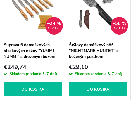
–24 %
–58 %
€329,71
€70,03
Súprava 6 damaškových
Štýlový damáškový nôž
steakových nožov "YUMMI
"NIGHTMARE HUNTER" s
YUMMI" s dreveným boxom
koženým puzdrom
€249,74
€29,10
Skladom (dodanie 3-7 dní)
Skladom (dodanie 3-7 dní)
DO KOŠÍKA
DO KOŠÍKA