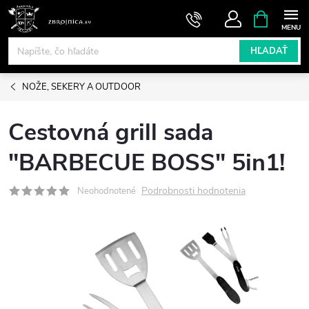
Prejsť
NÁKUPN
KOŠÍK
na
obsah
HĽADAŤ
NOŽE, SEKERY A OUTDOOR
Cestovná grill sada
"BARBECUE BOSS" 5in1!
Podrobnosti hodnotenia
Neohodnotené