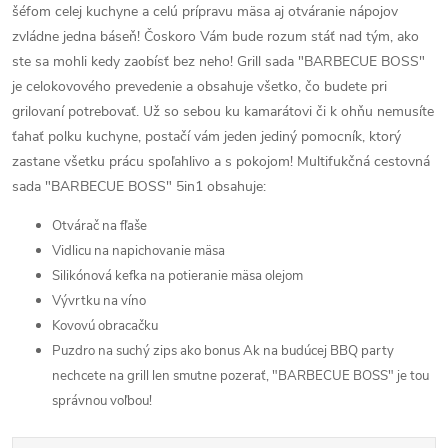
šéfom celej kuchyne a celú prípravu mäsa aj otváranie nápojov
zvládne jedna báseň! Čoskoro Vám bude rozum stáť nad tým, ako
ste sa mohli kedy zaobísť bez neho! Grill sada "BARBECUE BOSS"
je celokovového prevedenie a obsahuje všetko, čo budete pri
grilovaní potrebovať. Už so sebou ku kamarátovi či k ohňu nemusíte
ťahať polku kuchyne, postačí vám jeden jediný pomocník, ktorý
zastane všetku prácu spoľahlivo a s pokojom! Multifukčná cestovná
sada "BARBECUE BOSS" 5in1 obsahuje:
Otvárač na fľaše
Vidlicu na napichovanie mäsa
Silikónová kefka na potieranie mäsa olejom
Vývrtku na víno
Kovovú obracačku
Puzdro na suchý zips ako bonus
Ak na budúcej BBQ party
nechcete na grill len smutne pozerať, "BARBECUE BOSS" je tou
správnou voľbou!