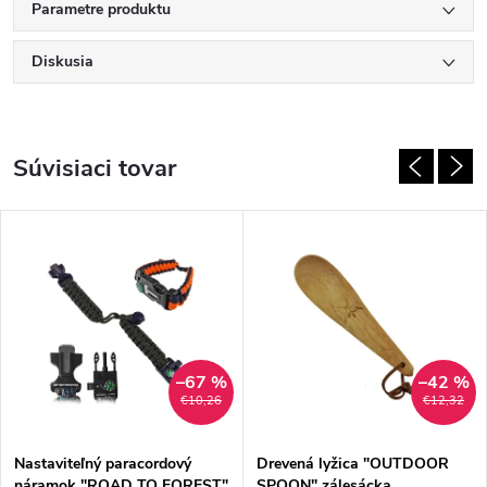
Parametre produktu
Diskusia
Súvisiaci tovar
–67 %
–42 %
€10,26
€12,32
Nastaviteľný paracordový
Drevená lyžica "OUTDOOR
náramok "ROAD TO FOREST"
SPOON" zálesácka