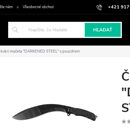
+421 917
šte nám
Všeobecné obchodné podmienky
Podmienky ochrany osob
HĽADAŤ
 kukri mačeta "DARKENED STEEL" s pouzdrem
Č
"
S