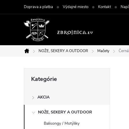
Prejsť
Doprava a platba
Výdajné miesto
Kontakt
Napí
na
obsah
NOŽE, SEKERY A OUTDOOR
Mačety
Černá
Domov
B
Preskočiť
Kategórie
kategórie
o
AKCIA
č
NOŽE, SEKERY A OUTDOOR
n
Balisongy / Motýliky