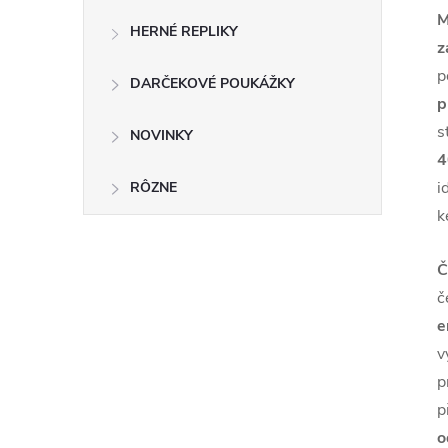
M
HERNÉ REPLIKY
z
p
DARČEKOVÉ POUKÁŽKY
p
s
NOVINKY
4
i
RÔZNE
k
Č
č
e
v
p
p
o