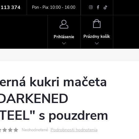
 113 374
ných údajov
Pon - Pia: 10:00 - 16:00
NÁKUPNÝ
KOŠÍK
Prázdny košík
Prihlásenie
erná kukri mačeta
DARKENED
TEEL" s pouzdrem
Podrobnosti hodnotenia
Neohodnotené