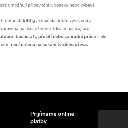
teré umožňují připevnění k opasku nebo výbavě.
 hmotností
690 g
je mačeta dobře vyvážená a
řipravená na akci v terénu. Ideální nástroj pro
utdoor, bushcraft, přežití nebo zahradní práce
– ale
ozor,
není určena na sekání tvrdého dřeva.
Prijímame online
platby