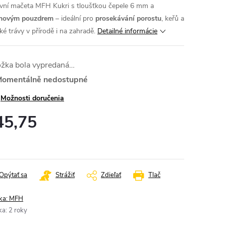
vní mačeta MFH Kukri s tloušťkou čepele 6 mm a
onovým pouzdrem
– ideální pro
prosekávání porostu
, keřů a
ké trávy v přírodě i na zahradě.
Detailné informácie
ožka bola vypredaná…
omentálně nedostupné
Možnosti doručenia
45,75
otková
:
Opýtať sa
Strážiť
Zdieľať
Tlač
ka:
MFH
ka
:
2 roky