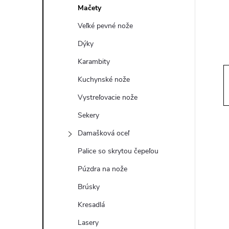
ý
Mačety
p
Veľké pevné nože
Dýky
a
Karambity
n
Kuchynské nože
Vystreľovacie nože
e
Sekery
l
Damašková oceľ
Palice so skrytou čepeľou
Púzdra na nože
Brúsky
Kresadlá
Lasery