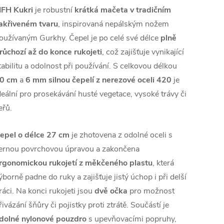
FH Kukri
je robustní
krátká mačeta v tradičním
akřiveném tvaru
, inspirovaná nepálským nožem
oužívaným Gurkhy. Čepel je po celé své délce
plně
růchozí až do konce rukojeti
, což zajišťuje vynikající
tabilitu a odolnost při používání. S celkovou délkou
0 cm
a
6 mm silnou čepelí z nerezové oceli 420
je
deální pro prosekávání husté vegetace, vysoké trávy či
eřů.
epel o délce 27 cm
je zhotovena z odolné oceli s
ernou povrchovou úpravou a zakončena
rgonomickou rukojetí z měkčeného plastu
, která
ýborně padne do ruky a zajišťuje jistý úchop i při delší
ráci. Na konci rukojeti jsou
dvě očka
pro možnost
řivázání šňůry či pojistky proti ztrátě. Součástí je
dolné nylonové pouzdro
s upevňovacími popruhy,