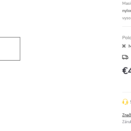
Masi
nyl
vyso
Pol
M
€
Jedn
cena
Znač
Záru