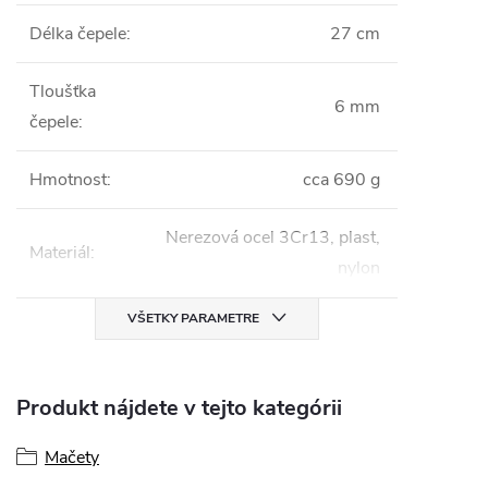
Délka čepele
:
27 cm
Tloušťka
6 mm
čepele
:
Hmotnost
:
cca 690 g
Nerezová ocel 3Cr13, plast,
Materiál
:
nylon
VŠETKY PARAMETRE
Produkt nájdete v tejto kategórii
Mačety