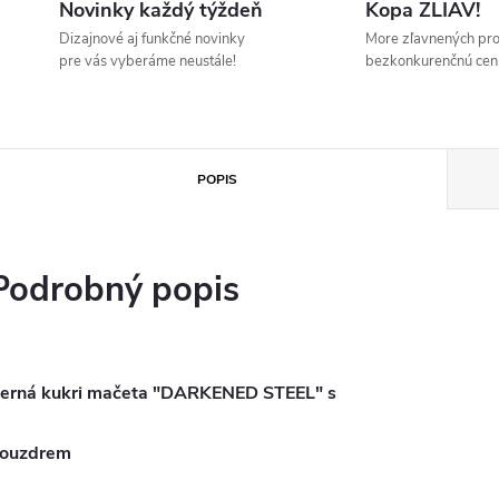
Novinky každý týždeň
Kopa ZLIAV!
Dizajnové aj funkčné novinky
More zľavnených pr
pre vás vyberáme neustále!
bezkonkurenčnú cen
POPIS
Podrobný popis
erná kukri mačeta "DARKENED STEEL" s
ouzdrem