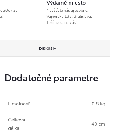
Výdajné miesto
oduktov za
Navštívte nás aj osobne:
u!
Vajnorská 135, Bratislava.
Tešíme sa na vás!
DISKUSIA
Dodatočné parametre
Hmotnosť
:
0.8 kg
Celková
40 cm
délka
: