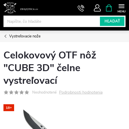
Prejsť
NÁKUPN
KOŠÍK
na
obsah
HĽADAŤ
Vystreľovacie nože
Celokovový OTF nôž
"CUBE 3D" čelne
vystreľovací
Podrobnosti hodnotenia
Neohodnotené
18+