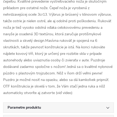
čepeľou. Kvalitné prevedenie vystreľovacieho noža je skutočným
príkladom pre ostatné nože. Čepeľ noža je vyrobená z
nehrdzavejúcej ocele 3cr13. Výbrus je brúsený v klinovom výbruse,
takže ostrie je nielen ostré, ale aj odolné proti poškodeniu. Rukoväť
noža je tiež vysoko odolná vďaka celokovovému prevedeniu a
navyše je osadená 3D textúrou, ktorá zaručuje protišmykové
vlastnosti a skvelý design.Masívna rukoväť je spojená na 6
skrutkách, takže pevnosť konštrukcie je istá. Na konci rukoväte
nájdete kovový tŕň, ktorý je určený pre rozbitie skla v prípade
autonehody alebo uviaznutia osoby či zvieraťa v aute. Puzdroje
dodávané zadarmo spoločne s nožom! Jedná sa o kvalitné nylonové
púzdro s plastovým trojzubcom. Nôž v ňom drží veľmi pevne!
Puzdro je možné nosiť na opasku, alebo sa dá kamkoľvek pripnúť.
OTF konštrukcia je skvelá v tom, že Vám stačí jedna ruka a nôž
automaticky otvoríte aj zatvorte (viď video)
Parametre produktu