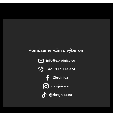
Z
á
p
ä
t
info
@
zbrojnica.eu
i
+421 917 113 374
Zbrojnica
e
zbrojnica.eu
@zbrojnica.eu