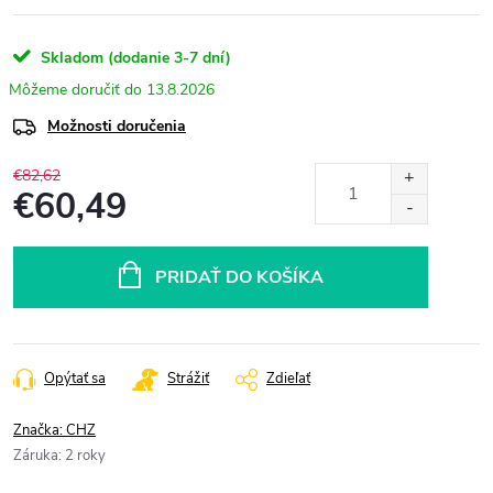
Skladom (dodanie 3-7 dní)
13.8.2026
Možnosti doručenia
€82,62
€60,49
Jednotková
cena:
PRIDAŤ DO KOŠÍKA
Opýtať sa
Strážiť
Zdieľať
Značka:
CHZ
Záruka
:
2 roky