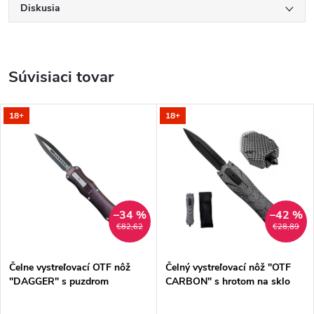
Diskusia
Súvisiaci tovar
18+
18+
–34 %
–42 %
€82,62
€28,89
Čelne vystreľovací OTF nôž
Čelný vystreľovací nôž "OTF
"DAGGER" s puzdrom
CARBON" s hrotom na sklo