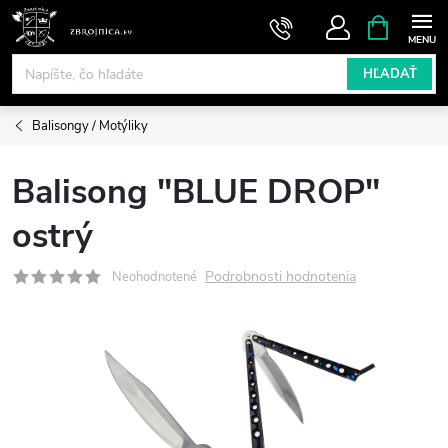
Prejsť
NÁKUPN
KOŠÍK
na
obsah
HĽADAŤ
Balisongy / Motýliky
Balisong "BLUE DROP"
ostrý
Podrobnosti hodnotenia
Neohodnotené