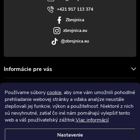
i
+421 917 113 374
Zbrojnica
e
zbrojnica.eu
@zbrojnica.eu
Informácie pre vás
Facebook
Používame súbory
cookie
, aby sme vám umožnili pohodlné
prehliadanie webovej stránky a vďaka analýze neustále
Prijímame online platby
zlepšovali jej funkcie, výkon a použiteľnosť. Niektoré z nich
sú nevyhnutné, zatiaľ čo iné nám pomáhajú vylepšiť tento
web a váš používateľský zážitok.
Viac informácií
Nastavenie