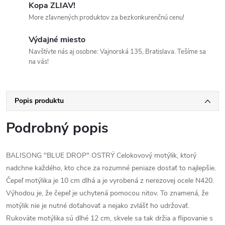
Kopa ZLIAV!
More zľavnených produktov za bezkonkurenčnú cenu!
Výdajné miesto
Navštívte nás aj osobne: Vajnorská 135, Bratislava. Tešíme sa
na vás!
Popis produktu
Podrobný popis
BALISONG "BLUE DROP" OSTRÝ Celokovový motýlik, ktorý
nadchne každého, kto chce za rozumné peniaze dostať to najlepšie.
Čepeľ motýlika je 10 cm dlhá a je vyrobená z nerezovej ocele N420.
Výhodou je, že čepeľ je uchytená pomocou nitov. To znamená, že
motýlik nie je nutné doťahovať a nejako zvlášť ho udržovať.
Rukoväte motýlika sú dlhé 12 cm, skvele sa tak držia a flipovanie s