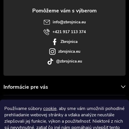
ä
t
info
@
zbrojnica.eu
i
+421 917 113 374
Zbrojnica
e
zbrojnica.eu
@zbrojnica.eu
Informácie pre vás
Facebook
Používame súbory
cookie
, aby sme vám umožnili pohodlné
prehliadanie webovej stránky a vďaka analýze neustále
Prijímame online platby
zlepšovali jej funkcie, výkon a použiteľnosť. Niektoré z nich
sú nevyhnutné, zatiaľ čo iné nám pomáhajú vylepšiť tento