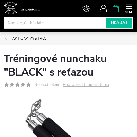
Prejsť
NÁKUPN
KOŠÍK
na
obsah
HĽADAŤ
TAKTICKÁ VÝSTROJ
Tréningové nunchaku
"BLACK" s reťazou
Podrobnosti hodnotenia
Neohodnotené