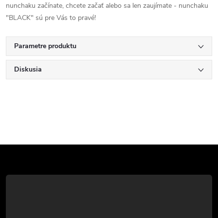
nunchaku začínate, chcete začať alebo sa len zaujímate - nunchaku
"BLACK" sú pre Vás to pravé!
Parametre produktu
Diskusia
Z
á
p