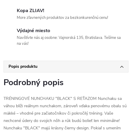
Kopa ZLIAV!
More zľavnených produktov za bezkonkurenčnú cenu!
Výdajné miesto
Navštívte nás aj osobne: Vajnorská 135, Bratislava. Tešíme sa
na vás!
Popis produktu
Podrobný popis
TRÉNINGOVÉ NUNCHAKU "BLACK" S REŤAZOM Nunchaku sa
váhou blíži reálnym nunchakom, zároveň vďaka penovému obalu sú
mäkké – vhodné pre začiatočníkov či pokročilý tréning. Vaše
nechcené údery do svojich nôh a rúk budú bolieť len minimálne!
Nunchaku "BLACK" majú krásny čierny design. Pokiaľ s umením