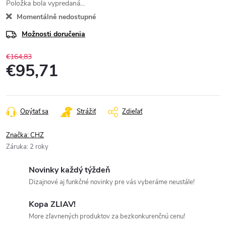
Položka bola vypredaná…
Momentálně nedostupné
Možnosti doručenia
€164,83
€95,71
Jednotková
cena:
Opýtať sa
Strážiť
Zdieľať
Značka:
CHZ
Záruka
:
2 roky
Novinky každý týždeň
Dizajnové aj funkčné novinky pre vás vyberáme neustále!
Kopa ZLIAV!
More zľavnených produktov za bezkonkurenčnú cenu!