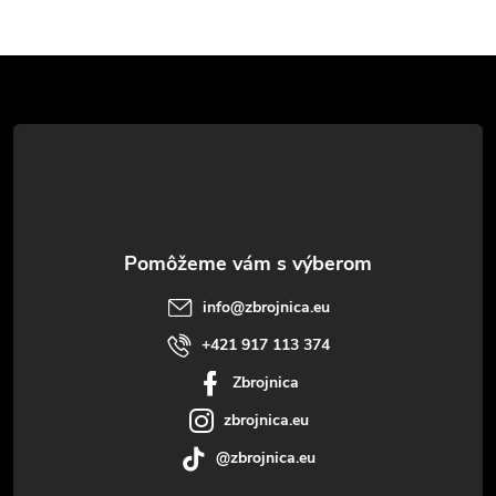
Z
á
p
ä
t
info
@
zbrojnica.eu
i
+421 917 113 374
Zbrojnica
e
zbrojnica.eu
@zbrojnica.eu