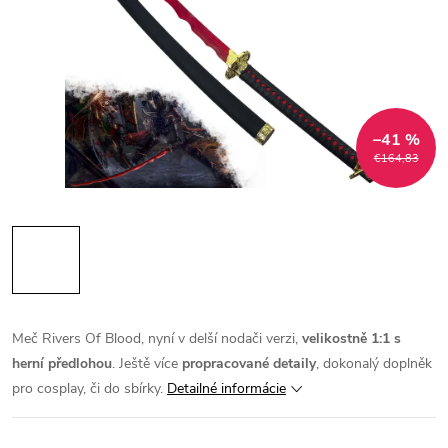
–41 %
€164,83
Meč Rivers Of Blood, nyní v delší nodači verzi,
velikostně 1:1 s
herní předlohou
. Ještě více
propracované detaily
, dokonalý doplněk
pro cosplay, či do sbírky.
Detailné informácie