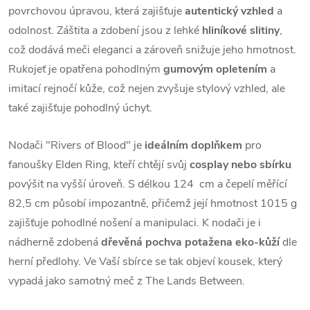
povrchovou úpravou, která zajišťuje
autentický vzhled
a
odolnost. Záštita a zdobení jsou z lehké
hliníkové slitiny
,
což dodává meči eleganci a zároveň snižuje jeho hmotnost.
Rukojeť je opatřena pohodlným
gumovým opletením
a
imitací rejnočí kůže, což nejen zvyšuje stylový vzhled, ale
také zajišťuje pohodlný úchyt.
Nodači "Rivers of Blood" je
ideálním doplňkem
pro
fanoušky Elden Ring, kteří chtějí svůj
cosplay nebo sbírku
povýšit na vyšší úroveň. S délkou 124 cm a čepelí měřící
82,5 cm působí impozantně, přičemž její hmotnost 1015 g
zajišťuje pohodlné nošení a manipulaci. K nodači je i
nádherně zdobená
dřevěná pochva potažena eko-kůží
dle
herní předlohy. Ve Vaší sbírce se tak objeví kousek, který
vypadá jako samotný meč z The Lands Between.