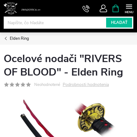
Prejsť
NÁKUPN
KOŠÍK
na
obsah
HĽADAŤ
Elden Ring
Ocelové nodači "RIVERS
OF BLOOD" - Elden Ring
Podrobnosti hodnotenia
Neohodnotené