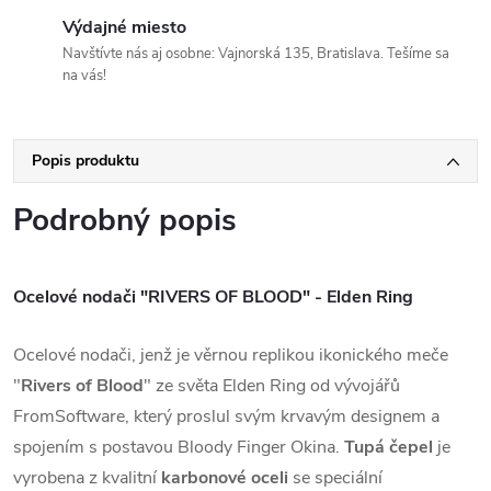
Výdajné miesto
Navštívte nás aj osobne: Vajnorská 135, Bratislava. Tešíme sa
na vás!
Popis produktu
Podrobný popis
Ocelové nodači "RIVERS OF BLOOD" - Elden Ring
Ocelové nodači, jenž je věrnou replikou ikonického meče
"
Rivers of Blood
" ze světa Elden Ring od vývojářů
FromSoftware, který proslul svým krvavým designem a
spojením s postavou Bloody Finger Okina.
Tupá čepel
je
vyrobena z kvalitní
karbonové oceli
se speciální