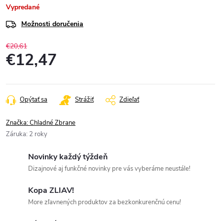
Vypredané
Možnosti doručenia
€20,61
€12,47
Jednotková
cena:
Opýtať sa
Strážiť
Zdieľať
Značka:
Chladné Zbrane
Záruka
:
2 roky
Novinky každý týždeň
Dizajnové aj funkčné novinky pre vás vyberáme neustále!
Kopa ZLIAV!
More zľavnených produktov za bezkonkurenčnú cenu!