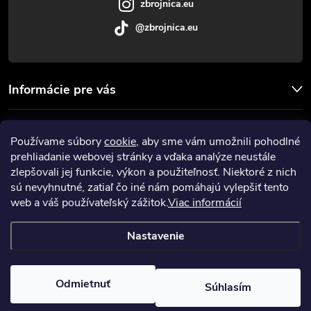
zbrojnica.eu
@zbrojnica.eu
Informácie pre vás
Facebook
Používame súbory
cookie
, aby sme vám umožnili pohodlné
prehliadanie webovej stránky a vďaka analýze neustále
Prijímame online platby
zlepšovali jej funkcie, výkon a použiteľnosť. Niektoré z nich
sú nevyhnutné, zatiaľ čo iné nám pomáhajú vylepšiť tento
web a váš používateľský zážitok.
Viac informácií
Nastavenie
Copyright 2026
Zbrojnica
. Všetky práva vyhradené.
Upraviť nastavenie
cookies
Odmietnuť
Súhlasím
Vytvoril Shoptet