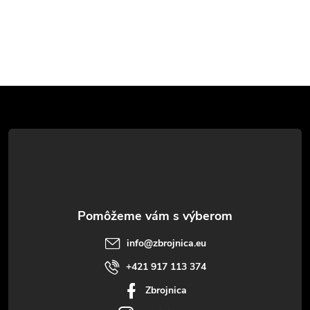
Z
á
p
ä
t
info
@
zbrojnica.eu
i
+421 917 113 374
Zbrojnica
e