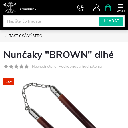
Prejsť
NÁKUPN
KOŠÍK
na
obsah
HĽADAŤ
TAKTICKÁ VÝSTROJ
Nunčaky "BROWN" dlhé
Podrobnosti hodnotenia
Neohodnotené
18+