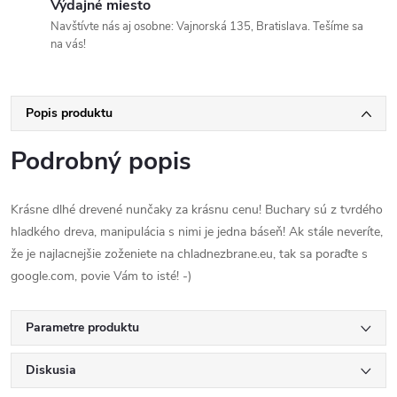
Výdajné miesto
Navštívte nás aj osobne: Vajnorská 135, Bratislava. Tešíme sa
na vás!
Popis produktu
Podrobný popis
Krásne dlhé drevené nunčaky za krásnu cenu! Buchary sú z tvrdého
hladkého dreva, manipulácia s nimi je jedna báseň! Ak stále neveríte,
že je najlacnejšie zoženiete na chladnezbrane.eu, tak sa poraďte s
google.com, povie Vám to isté! -)
Parametre produktu
Diskusia