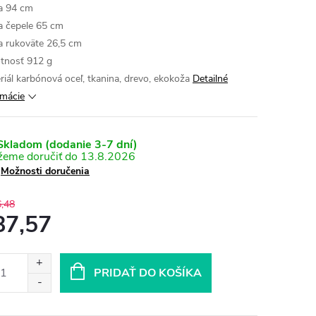
a 94 cm
a čepele 65 cm
a rukoväte 26,5 cm
nosť 912 g
riál karbónová oceľ, tkanina, drevo, ekokoža
Detailné
rmácie
kladom (dodanie 3-7 dní)
13.8.2026
Možnosti doručenia
,48
87,57
otková
:
PRIDAŤ DO KOŠÍKA