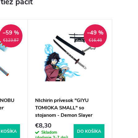
–59 %
–49 %
€123,87
€16,48
HINOBU
NIchirin prívesok "GIYU
er
TOMIOKA SMALL" so
stojanom - Demon Slayer
€8,30
 KOŠÍKA
DO KOŠÍKA
Skladom
(dodanie 3-7 dní)