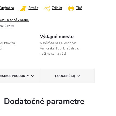
Opýtať sa
Strážiť
Zdieľať
Tlač
ka:
Chladné Zbrane
ka
:
2 roky
Výdajné miesto
oduktov za
Navštívte nás aj osobne:
u!
Vajnorská 135, Bratislava.
Tešíme sa na vás!
VISIACE PRODUKTY
PODOBNÉ (3)
Dodatočné parametre