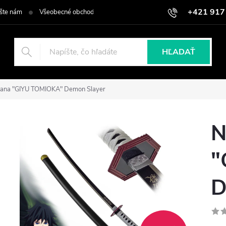
+421 917
šte nám
Všeobecné obchodné podmienky
Podmienky ochrany osob
HĽADAŤ
atana "GIYU TOMIOKA" Demon Slayer
N
"
D