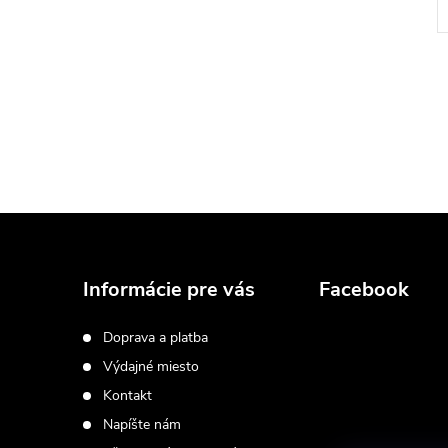
Z
á
Informácie pre vás
Facebook
p
Doprava a platba
Výdajné miesto
ä
Kontakt
t
Napíšte nám