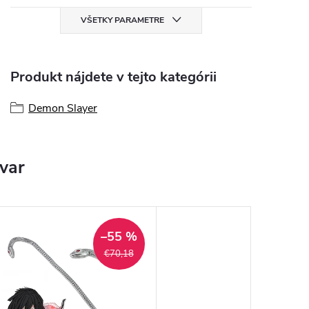
VŠETKY PARAMETRE
Produkt nájdete v tejto kategórii
Demon Slayer
ovar
–55 %
€70,18