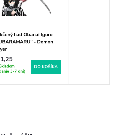
kčený had Obanai Iguro
UBARAMARU" - Demon
yer
1,25
Skladom
DO KOŠÍKA
danie 3-7 dní)