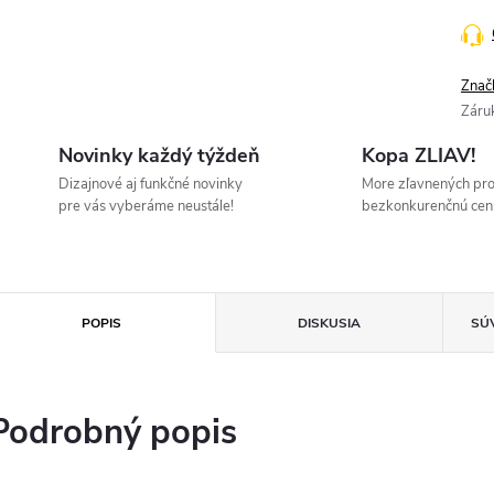
Znač
Záru
Novinky každý týždeň
Kopa ZLIAV!
Dizajnové aj funkčné novinky
More zľavnených pr
pre vás vyberáme neustále!
bezkonkurenčnú cen
POPIS
DISKUSIA
SÚ
Podrobný popis