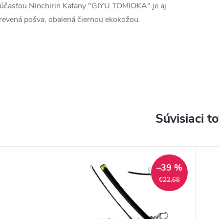
účasťou Ninchirin Katany "GIYU TOMIOKA" je aj
revená pošva, obalená čiernou ekokožou.
Súvisiaci t
–39 %
€22,68