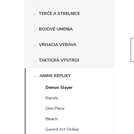
ý
p
TERČE A STRELNICE
a
BOJOVÉ UMENIA
n
VRHACIA VÝBAVA
e
TAKTICKÁ VÝSTROJ
l
ANIME REPLIKY
Demon Slayer
Naruto
One Piece
Bleach
Sword Art Online