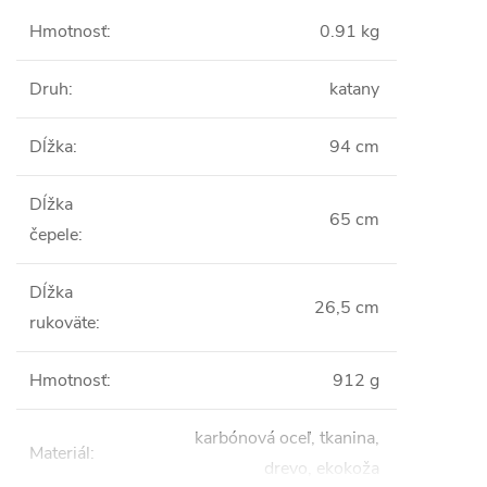
Hmotnosť
:
0.91 kg
Druh
:
katany
Dĺžka
:
94 cm
Dĺžka
65 cm
čepele
:
Dĺžka
26,5 cm
rukoväte
:
Hmotnosť
:
912 g
karbónová oceľ, tkanina,
Materiál
:
drevo, ekokoža