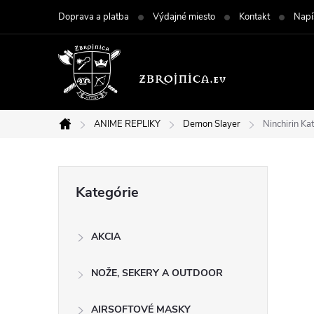
Prejsť
Doprava a platba
Výdajné miesto
Kontakt
Napí
na
obsah
ANIME REPLIKY
Demon Slayer
Ninchirin K
Domov
B
Preskočiť
Kategórie
kategórie
o
AKCIA
č
NOŽE, SEKERY A OUTDOOR
n
AIRSOFTOVÉ MASKY