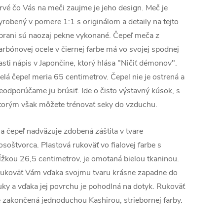
rvé čo Vás na meči zaujme je jeho design. Meč je
yrobený v pomere 1:1 s originálom a detaily na tejto
brani sú naozaj pekne vykonané. Čepeľ meča z
arbónovej ocele v čiernej farbe má vo svojej spodnej
asti nápis v Japončine, ktorý hlása "Ničiť démonov".
elá čepeľ meria 65 centimetrov. Čepeľ nie je ostrená a
eodporúčame ju brúsiť. Ide o čisto výstavný kúsok, s
torým však môžete trénovať seky do vzduchu.
a čepeľ nadväzuje zdobená záštita v tvare
osoštvorca. Plastová rukoväť vo fialovej farbe s
ĺžkou 26,5 centimetrov, je omotaná bielou tkaninou.
ukoväť Vám vďaka svojmu tvaru krásne zapadne do
uky a vďaka jej povrchu je pohodlná na dotyk. Rukoväť
e zakončená jednoduchou Kashirou, striebornej farby.