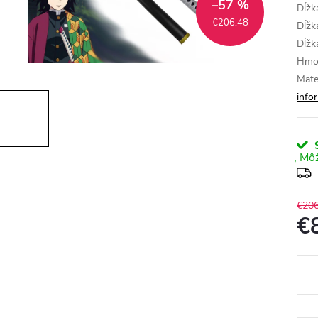
–57 %
Dĺžk
€206,48
Dĺžk
Dĺžk
Hmot
Mate
info
S
€206
€
Jedn
cena