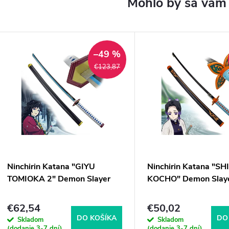
–49 %
€123,87
Ninchirin Katana "GIYU
Ninchirin Katana "S
TOMIOKA 2" Demon Slayer
KOCHO" Demon Slay
€62,54
€50,02
DO KOŠÍKA
DO
Skladom
Skladom
(dodanie 3-7 dní)
(dodanie 3-7 dní)