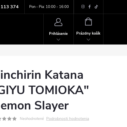
 113 374
ných údajov
Pon - Pia: 10:00 - 16:00
NÁKUPNÝ
KOŠÍK
Prázdny košík
Prihlásenie
inchirin Katana
GIYU TOMIOKA"
emon Slayer
Podrobnosti hodnotenia
Neohodnotené