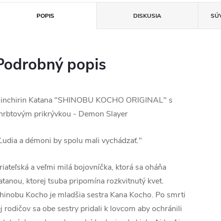
POPIS
DISKUSIA
SÚ
Podrobný popis
inchirin Katana "SHINOBU KOCHO ORIGINAL" s
hrbtovým prikrývkou - Demon Slayer
Ľudia a démoni by spolu mali vychádzať."
riateľská a veľmi milá bojovníčka, ktorá sa oháňa
atanou, ktorej tsuba pripomína rozkvitnutý kvet.
hinobu Kocho je mladšia sestra Kana Kocho. Po smrti
ej rodičov sa obe sestry pridali k lovcom aby ochránili