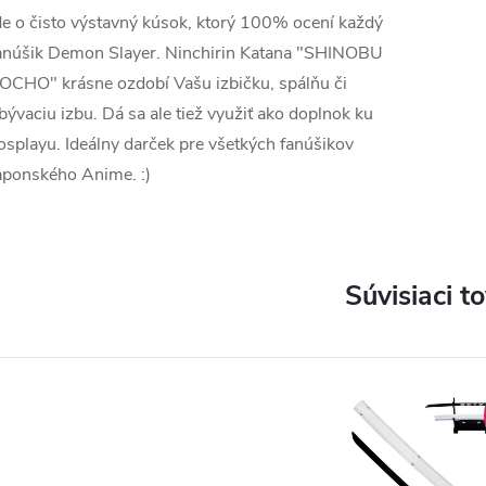
de o čisto výstavný kúsok, ktorý 100% ocení každý
anúšik Demon Slayer. Ninchirin Katana "SHINOBU
OCHO" krásne ozdobí Vašu izbičku, spálňu či
bývaciu izbu. Dá sa ale tiež využiť ako doplnok ku
osplayu. Ideálny darček pre všetkých fanúšikov
aponského Anime. :)
Súvisiaci t