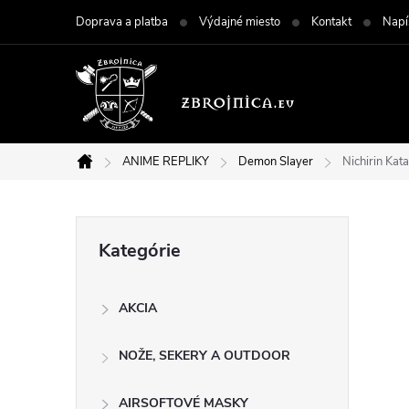
Prejsť
Doprava a platba
Výdajné miesto
Kontakt
Napí
na
obsah
ANIME REPLIKY
Demon Slayer
Nichirin Ka
Domov
B
Preskočiť
Kategórie
kategórie
o
AKCIA
č
NOŽE, SEKERY A OUTDOOR
n
AIRSOFTOVÉ MASKY