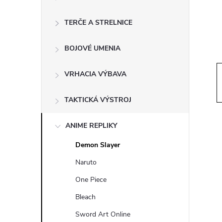
ý
p
TERČE A STRELNICE
a
BOJOVÉ UMENIA
n
VRHACIA VÝBAVA
e
TAKTICKÁ VÝSTROJ
l
ANIME REPLIKY
Demon Slayer
Naruto
One Piece
Bleach
Sword Art Online