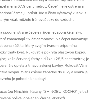
epeľ meria 67,9 centimetrov. Čepeľ nie je ostrená a
eodporúčame ju brúsiť. Ide o čisto výstavný kúsok, s
torým však môžete trénovať seky do vzduchu.
a spodnej strane čepele nájdeme Japonské znaky,
toré znamenajú "Ničiť démonov". Na čepeľ nadväzuje
dobená záštita, ktorý svojím tvarom pripomína
ozkvitnutý kvet. Rukoväť je pokrytá plastovou kópiou
ajnej kože červenej farby s dĺžkou 28,5 centimetrov, je
balená v oplete z tmavo zelenej bavlny. Rukoväť Vám
ďaka svojmu tvaru krásne zapadne do ruky a vďaka jej
ovrchu je pohodlná na dotyk.
účasťou Ninchirin Katany "SHINOBU KOCHO" je tiež
revená pošva, obalená v čiernej ekokoži.