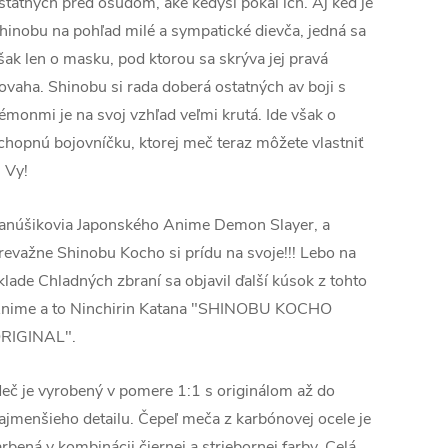
statných pred osudom, aké kedysi pokal ich. Aj keď je
hinobu na pohľad milé a sympatické dievča, jedná sa
šak len o masku, pod ktorou sa skrýva jej pravá
ovaha. Shinobu si rada doberá ostatných av boji s
émonmi je na svoj vzhľad veľmi krutá. Ide však o
chopnú bojovníčku, ktorej meč teraz môžete vlastniť
j Vy!
anúšikovia Japonského Anime Demon Slayer, a
revažne Shinobu Kocho si prídu na svoje!!! Lebo na
klade Chladných zbraní sa objavil ďalší kúsok z tohto
nime a to Ninchirin Katana "SHINOBU KOCHO
RIGINAL".
eč je vyrobený v pomere 1:1 s originálom až do
ajmenšieho detailu. Čepeľ meča z karbónovej ocele je
arbená v kombinácii čiernej a striebornej farby. Celá