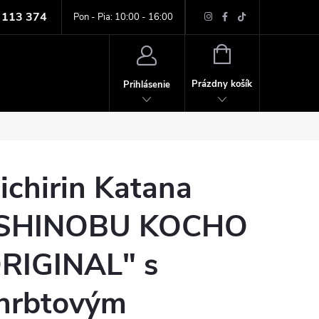
 113 374
ných údajov
Pon - Pia: 10:00 - 16:00
NÁKUPNÝ
KOŠÍK
Prázdny košík
Prihlásenie
ichirin Katana
SHINOBU KOCHO
RIGINAL" s
hrbtovým