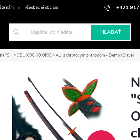
+421 917
šte nám
Všeobecné obchodné podmienky
Podmienky ochrany osob
HĽADAŤ
tana "SHINOBU KOCHO ORIGINAL" s chrbtovým prehodom - Demon Slayer
N
"
O
c