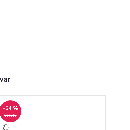
ovar
–54 %
€16,48