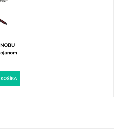
HINOBU
tojanom
 KOŠÍKA