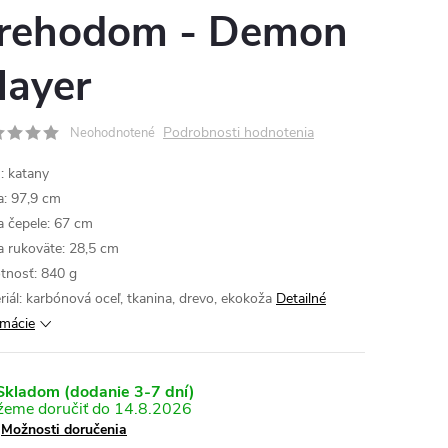
rehodom - Demon
layer
Podrobnosti hodnotenia
Neohodnotené
: katany
a: 97,9 cm
a čepele: 67 cm
a rukoväte: 28,5 cm
nosť: 840 g
riál: karbónová oceľ, tkanina, drevo, ekokoža
Detailné
rmácie
kladom (dodanie 3-7 dní)
14.8.2026
Možnosti doručenia