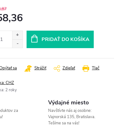
,87
58,36
otková
:
PRIDAŤ DO KOŠÍKA
Opýtať sa
Strážiť
Zdieľať
Tlač
ka:
CHZ
ka
:
2 roky
Výdajné miesto
oduktov za
Navštívte nás aj osobne:
u!
Vajnorská 135, Bratislava.
Tešíme sa na vás!