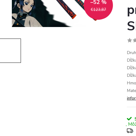
–52 %
p
€123,87
S
Druh
Dĺžk
Dĺžk
Dĺžk
Hmot
Mate
info
S