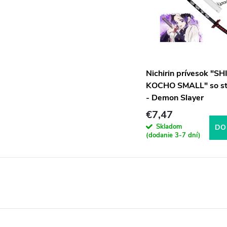
Nichirin prívesok "S
KOCHO SMALL" so s
- Demon Slayer
€7,47
Skladom
DO
(dodanie 3-7 dní)