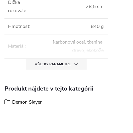
Dĺžka
28,5 cm
rukoväte
:
Hmotnosť
:
840 g
karbonová ocel, tkanina,
Materiál
:
drevo, ekokože
VŠETKY PARAMETRE
Produkt nájdete v tejto kategórii
Demon Slayer