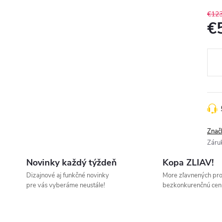
€123
€
Jedn
cena
Znač
Záru
Novinky každý týždeň
Kopa ZLIAV!
Dizajnové aj funkčné novinky
More zľavnených pr
pre vás vyberáme neustále!
bezkonkurenčnú cen