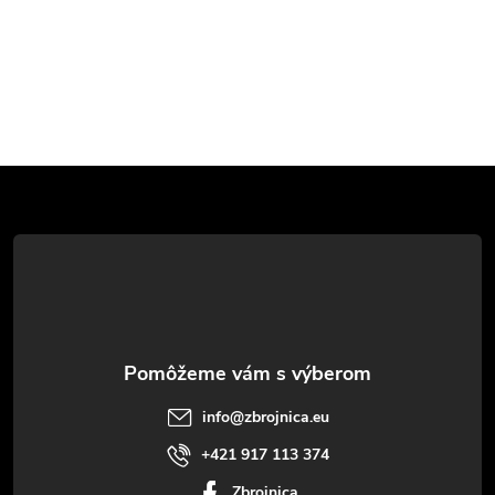
Z
á
p
ä
t
info
@
zbrojnica.eu
i
+421 917 113 374
Zbrojnica