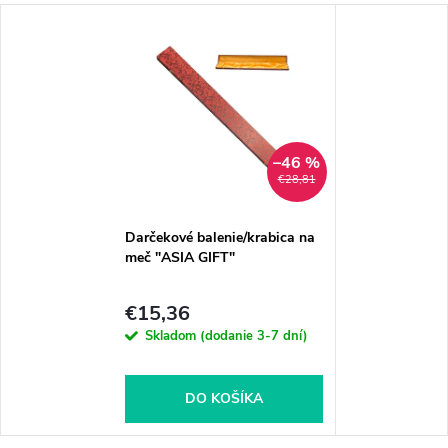
–46 %
€28,81
Darčekové balenie/krabica na
meč "ASIA GIFT"
€15,36
Skladom (dodanie 3-7 dní)
DO KOŠÍKA