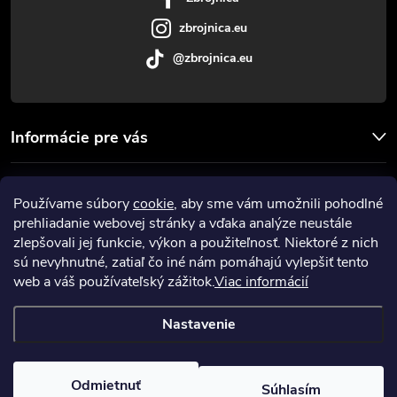
e
zbrojnica.eu
@zbrojnica.eu
Informácie pre vás
Facebook
Používame súbory
cookie
, aby sme vám umožnili pohodlné
prehliadanie webovej stránky a vďaka analýze neustále
Prijímame online platby
zlepšovali jej funkcie, výkon a použiteľnosť. Niektoré z nich
sú nevyhnutné, zatiaľ čo iné nám pomáhajú vylepšiť tento
web a váš používateľský zážitok.
Viac informácií
Nastavenie
Copyright 2026
Zbrojnica
. Všetky práva vyhradené.
Upraviť nastavenie
cookies
Odmietnuť
Súhlasím