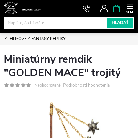
Prejsť
NÁKUPN
KOŠÍK
na
obsah
HĽADAŤ
FILMOVÉ A FANTASY REPLIKY
Miniatúrny remdik
"GOLDEN MACE" trojitý
Podrobnosti hodnotenia
Neohodnotené