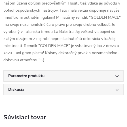
našom území obľúbili predovšetkým Husiti, tiež vďaka jej pôvodu v
poľnohospodárskych nástrojov. Táto malá verzia disponuje navyše
hneď tromi ostnatými guľami! Miniatúrny remdik "GOLDEN MACE"
má svoje nezameniteľné čaro práve pre svoju drobnú veľkosť. Je
vyrobený v Taliansku firmou La Balestra. Jej veľkosť v spojení so
zlatým dizajnom z nej robí neprehliadnuteľnú dekoráciu v každej
miestnosti. Remdik "GOLDEN MACE" je vyhotovený iba z dreva a
kovu - ani gram plastu! Krásny dekoračný prvok s nezameniteľnou
dobovou atmoférou! :-)
Parametre produktu
Diskusia
Súvisiaci tovar