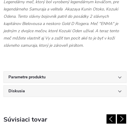
Legendárny meč, ktorý bol vyrobený legendárnym kováčom, pre
legendárneho Samuraja a veliteľa
Akazaya Kunin Otoko, Kozuki
Odena. Tento slávny bojovník patril do posádky 2 slávnych
kapitánov Bielovousa a neskoro Gold D Rogera. Meč "ENMA" je
jedným z dvojice mečov, ktoré Kozuki Oden užíval. A teraz tento
meč môžete vlastniť aj Vy a zažiť ten pocit aké to je byť v koži
slávneho samuraja, ktorý je zároveň pirátom.
Parametre produktu
Diskusia
Súvisiaci tovar