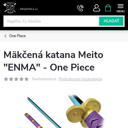
Prejsť
NÁKUPN
KOŠÍK
na
obsah
HĽADAŤ
One Piece
Mäkčená katana Meito
"ENMA" - One Piece
Podrobnosti hodnotenia
Neohodnotené