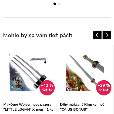
–42 %
–39 %
€28,81
€41,18
Mäkčené Wolverinove pazúry
Dlhý mäkčený Rímsky meč
"LITTLE LOGAN" X-men - 1 ks
"CAIUS BONUS"