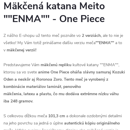
Mäkčená katana Meito
""ENMA"" - One Piece
Z nášho E-shopu už tento meč poznáte vo
2 verziách,
ale to nie je
všetko! My Vám totiž prinášame ďalšiu verziu meča
""ENMA""
a to
v
mäkčenej verzii!
Predstavujeme Vám
mäkčenú repliku
kultové katany ""ENMA"",
ktorou sa vo svete
anime One Piece oháňa slávny samuraj
Kozuki
Oden
a neskôr aj
Roronoa Zoro
. Tento meč je vyrobený z
kombinácie materiálov
laminát, penového
mäkčenia, latexu
a
plastu,
čo mu dodáva extrémne nízku váhu
iba
248 gramov.
S celkovou dĺžkou meča
101,3 cm
a dokonale ozdobnými detailmi
na jeho povrchu sa jedná o úplne
autentickú kópiu originálneho