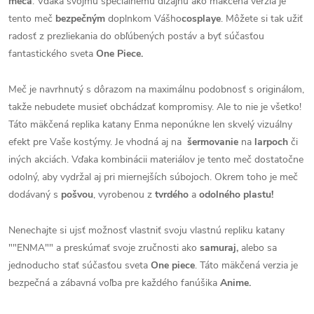
meča
. Vďaka svojmu špeciálnemu dizajnu ako mäkčená verzia je
tento meč
bezpečným
doplnkom Vášho
cosplaye
. Môžete si tak užiť
radosť z prezliekania do obľúbených postáv a byť súčasťou
fantastického sveta
One Piece.
Meč je navrhnutý s dôrazom na maximálnu podobnosť s originálom,
takže nebudete musieť obchádzať kompromisy. Ale to nie je všetko!
Táto mäkčená replika katany Enma neponúkne len skvelý vizuálny
efekt pre Vaše kostýmy. Je vhodná aj na
šermovanie
na
larpoch
či
iných akciách. Vďaka kombinácii materiálov je tento meč dostatočne
odolný, aby vydržal aj pri miernejších súbojoch. Okrem toho je meč
dodávaný s
pošvou
, vyrobenou z
tvrdého
a
odolného plastu!
Nenechajte si ujsť možnosť vlastniť svoju vlastnú repliku katany
""ENMA"" a preskúmať svoje zručnosti ako
samuraj,
alebo sa
jednoducho stať súčasťou sveta
One piece
. Táto mäkčená verzia je
bezpečná a zábavná voľba pre každého fanúšika
Anime.