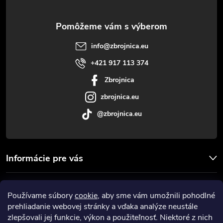
ä
t
info
@
zbrojnica.eu
i
+421 917 113 374
Zbrojnica
e
zbrojnica.eu
@zbrojnica.eu
Informácie pre vás
Facebook
Používame súbory
cookie
, aby sme vám umožnili pohodlné
prehliadanie webovej stránky a vďaka analýze neustále
Prijímame online platby
zlepšovali jej funkcie, výkon a použiteľnosť. Niektoré z nich