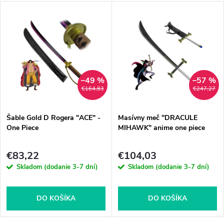
–49 %
–57 %
€164,83
€247,27
Šable Gold D Rogera "ACE" -
Masívny meč "DRACULE
One Piece
MIHAWK" anime one piece
€83,22
€104,03
Skladom (dodanie 3-7 dní)
Skladom (dodanie 3-7 dní)
DO KOŠÍKA
DO KOŠÍKA