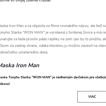
esmie vo svojej zbierke chýbať!
aska Iron Man a sa objavila vo filme rovnakého názvu, ale tiež 
onyho Starka "IRON MAN" je vyrobená z tvrdenej živice a má reáln
yvarujte sa teda prosím pádu repliky na zem (asi by to prežila, al
čkom na zadnej strane, vďaka ktorému ju možno zavesiť na stenu
edinečného umeleckého diela.
Maska Iron Man
aska Tonyho Starka "IRON MAN" je nádherným darčekom pre všetkých
elkovo!
VIAC