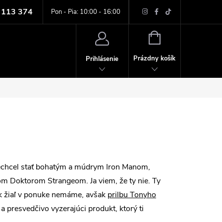
 113 374
ných údajov
Pon - Pia: 10:00 - 16:00
NÁKUPNÝ
KOŠÍK
Prázdny košík
Prihlásenie
nechcel stať bohatým a múdrym Iron Manom,
 Doktorom Strangeom. Ja viem, že ty nie. Ty
ek žiaľ v ponuke nemáme, avšak
prilbu Tonyho
a presvedčivo vyzerajúci produkt, ktorý ti