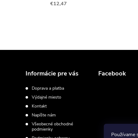
€12,47
Z
á
Informácie pre vás
Facebook
p
Doprava a platba
Výdajné miesto
ä
Kontakt
t
Napíšte nám
Všeobecné obchodné
i
podmienky
Používame 