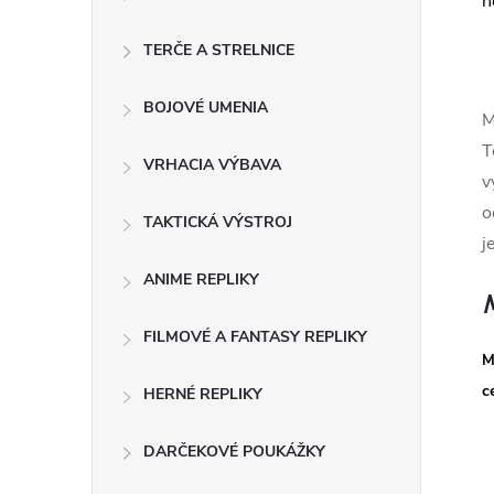
ý
n
p
TERČE A STRELNICE
a
BOJOVÉ UMENIA
M
T
n
VRHACIA VÝBAVA
v
o
e
TAKTICKÁ VÝSTROJ
j
l
ANIME REPLIKY
FILMOVÉ A FANTASY REPLIKY
M
c
HERNÉ REPLIKY
DARČEKOVÉ POUKÁŽKY