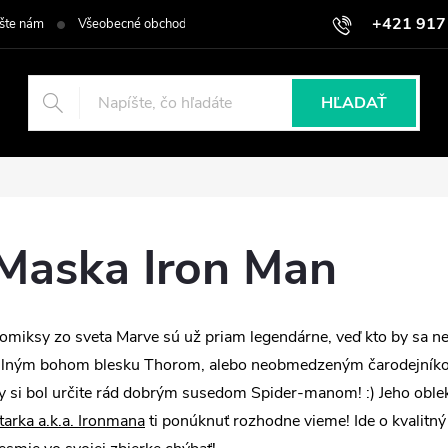
+421 917
šte nám
Všeobecné obchodné podmienky
Podmienky ochrany osob
HĽADAŤ
Maska Iron Man
omiksy zo sveta Marve sú už priam legendárne, veď kto by sa 
ilným bohom blesku Thorom, alebo neobmedzeným čarodejníkom
y si bol určite rád dobrým susedom Spider-manom! :) Jeho obl
tarka a.k.a. Ironmana
ti ponúknuť rozhodne vieme! Ide o kvalitný 