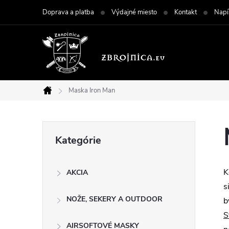
Prejsť
Doprava a platba
Výdajné miesto
Kontakt
Napí
na
obsah
Maska Iron Man
Domov
B
Preskočiť
Kategórie
kategórie
o
K
AKCIA
č
s
NOŽE, SEKERY A OUTDOOR
b
n
S
AIRSOFTOVÉ MASKY