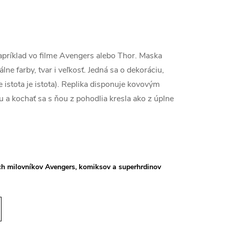
napríklad vo filme Avengers alebo Thor. Maska
e farby, tvar i veľkosť. Jedná sa o dekoráciu,
e istota je istota). Replika disponuje kovovým
 a kochať sa s ňou z pohodlia kresla ako z úplne
 milovníkov Avengers, komiksov a superhrdinov