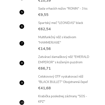
€10,39
Sada vrhacích nožov "RONIN" - 3 ks
€9,55
Spartský meč "LEONIDAS" black
€62,54
Multifunkčný nôž s kladivom
"HAMMER/AXE"
€14,56
Zatvárací damaškový nôž "EMERALD
EMPEROR" s koženým puzdrom
€66,71
Celokovový OTF vyskakovací nôž
"BLACK BULLET" Obojstranná čepeľ
€41,68
Krabička poslednej záchrany "SOS -
KPZ"