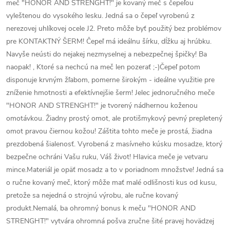
meč "HONOR AND STRENGHT!" je kovaný meč s čepeľou
vyleštenou do vysokého lesku. Jedná sa o čepeľ vyrobenú z
nerezovej uhlíkovej ocele J2. Preto môže byť použitý bez problémov
pre KONTAKTNÝ ŠERM! Čepeľ má ideálnu šírku, dĺžku aj hrúbku.
Navyše neústi do nejakej nezmyselnej a nebezpečnej špičky! Ba
naopak! , Ktoré sa nechcú na meč len pozerať ;-)Čepeľ potom
disponuje krvným žľabom, pomerne širokým - ideálne využitie pre
zníženie hmotnosti a efektívnejšie šerm! Jelec jednoručného meče
"HONOR AND STRENGHT!" je tvorený nádhernou koženou
omotávkou. Žiadny prostý omot, ale protišmykový pevný prepletený
omot pravou čiernou kožou! Záštita tohto meče je prostá, žiadna
prezdobená šialenosť. Vyrobená z masívneho kúsku mosadze, ktorý
bezpečne ochráni Vašu ruku, Váš život! Hlavica meče je vetvaru
mince.Materiál je opäť mosadz a to v poriadnom množstve! Jedná sa
o ručne kovaný meč, ktorý môže mať malé odlišnosti kus od kusu,
pretože sa nejedná o strojnú výrobu, ale ručne kovaný
produkt.Nemalá, ba ohromný bonus k meču "HONOR AND
STRENGHT!" vytvára ohromná pošva zručne šité pravej hovädzej