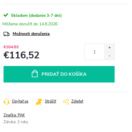
Skladom (dodanie 3-7 dní)
14.8.2026
Možnosti doručenia
€164,83
€116,52
Jednotková
cena:
PRIDAŤ DO KOŠÍKA
Opýtať sa
Strážiť
Zdieľať
Značka:
PAK
Záruka
:
2 roky