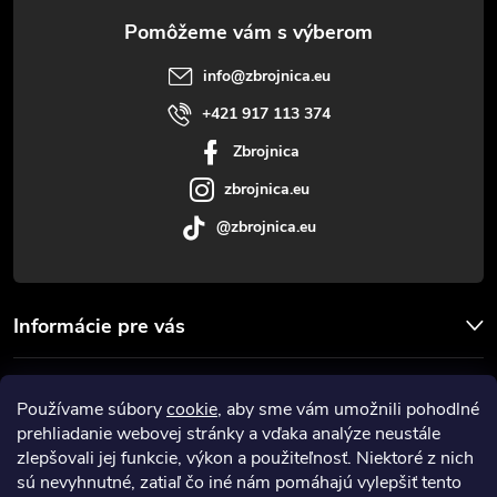
ä
t
info
@
zbrojnica.eu
i
+421 917 113 374
Zbrojnica
e
zbrojnica.eu
@zbrojnica.eu
Informácie pre vás
Facebook
Používame súbory
cookie
, aby sme vám umožnili pohodlné
prehliadanie webovej stránky a vďaka analýze neustále
Prijímame online platby
zlepšovali jej funkcie, výkon a použiteľnosť. Niektoré z nich
sú nevyhnutné, zatiaľ čo iné nám pomáhajú vylepšiť tento