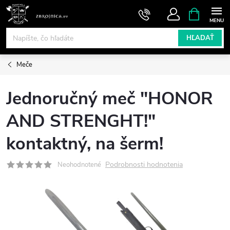
Prejsť
NÁKUPN
KOŠÍK
na
obsah
HĽADAŤ
Meče
Jednoručný meč "HONOR
AND STRENGHT!"
kontaktný, na šerm!
Podrobnosti hodnotenia
Neohodnotené