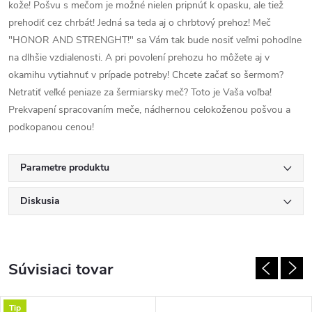
kože! Pošvu s mečom je možné nielen pripnúť k opasku, ale tiež
prehodiť cez chrbát! Jedná sa teda aj o chrbtový prehoz! Meč
"HONOR AND STRENGHT!" sa Vám tak bude nosiť veľmi pohodlne
na dlhšie vzdialenosti. A pri povolení prehozu ho môžete aj v
okamihu vytiahnuť v prípade potreby! Chcete začať so šermom?
Netratiť veľké peniaze za šermiarsky meč? Toto je Vaša voľba!
Prekvapení spracovaním meče, nádhernou celokoženou pošvou a
podkopanou cenou!
Parametre produktu
Diskusia
Súvisiaci tovar
Tip