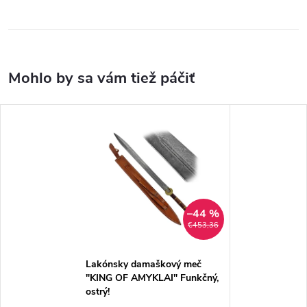
–44 %
€453,36
Lakónsky damaškový meč
"KING OF AMYKLAI" Funkčný,
ostrý!