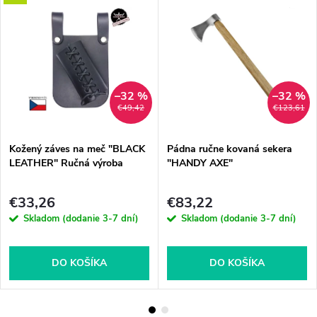
–32 %
–32 %
€49,42
€123,61
Kožený záves na meč "BLACK
Pádna ručne kovaná sekera
LEATHER" Ručná výroba
"HANDY AXE"
€33,26
€83,22
Skladom (dodanie 3-7 dní)
Skladom (dodanie 3-7 dní)
DO KOŠÍKA
DO KOŠÍKA