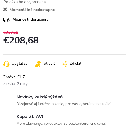
Položka bola vypredaná…
Momentálně nedostupné
Možnosti doručenia
€330,61
€208,68
Jednotková
cena:
Opýtať sa
Strážiť
Zdieľať
Značka:
CHZ
Záruka
:
2 roky
Novinky každý týždeň
Dizajnové aj funkčné novinky pre vás vyberáme neustále!
Kopa ZLIAV!
More zľavnených produktov za bezkonkurenčnú cenu!