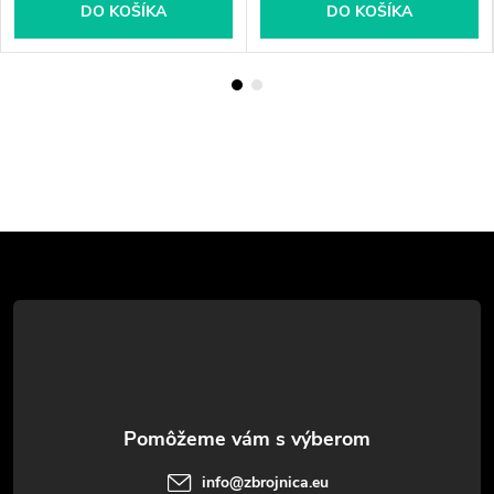
DO KOŠÍKA
DO KOŠÍKA
Z
á
p
ä
t
info
@
zbrojnica.eu