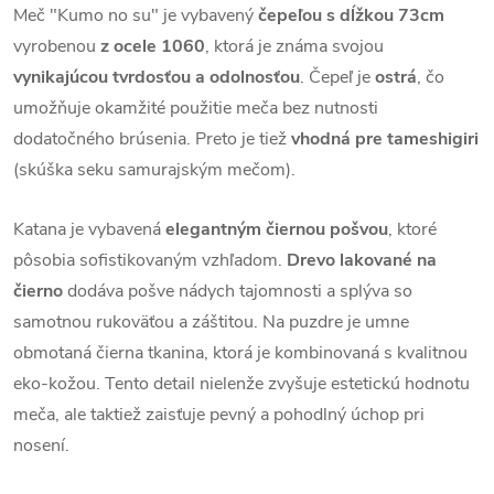
Meč "Kumo no su" je vybavený
čepeľou
s dĺžkou 73cm
vyrobenou
z ocele 1060
, ktorá je známa svojou
vynikajúcou tvrdosťou a odolnosťou
. Čepeľ je
ostrá
, čo
umožňuje okamžité použitie meča bez nutnosti
dodatočného brúsenia. Preto je tiež
vhodná pre tameshigiri
(skúška seku samurajským mečom).
Katana je vybavená
elegantným čiernou pošvou
, ktoré
pôsobia sofistikovaným vzhľadom.
Drevo lakované na
čierno
dodáva pošve nádych tajomnosti a splýva so
samotnou rukoväťou a záštitou. Na puzdre je umne
obmotaná čierna tkanina, ktorá je kombinovaná s kvalitnou
eko-kožou. Tento detail nielenže zvyšuje estetickú hodnotu
meča, ale taktiež zaisťuje pevný a pohodlný úchop pri
nosení.