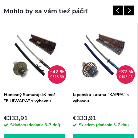
–42 %
–32 %
€578,59
€495,93
Honosný Samurajský meč
Japonská katana "KAPPA" s
"FUJIWARA" s výbavou
výbavou
€333,91
€333,91
Skladom (dodanie 3-7 dní)
Skladom (dodanie 3-7 dní)