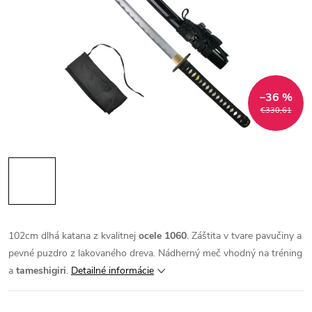
–36 %
€330,61
102cm dlhá katana z kvalitnej
ocele 1060
. Záštita v tvare pavučiny a
pevné puzdro z lakovaného dreva. Nádherný meč vhodný na tréning
a
tameshigiri
.
Detailné informácie