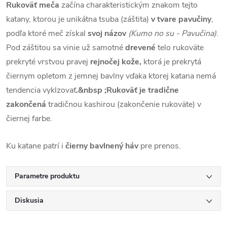
Rukoväť meča
začína charakteristickým znakom tejto
katany, ktorou je unikátna tsuba (záštita)
v tvare pavučiny
,
podľa ktoré meč získal
svoj názov
(Kumo no su - Pavučina)
.
Pod záštitou sa vinie už samotné
drevené
telo rukoväte
prekryté vrstvou pravej
rejnočej kože,
ktorá je prekrytá
čiernym opletom z jemnej bavlny vďaka ktorej katana nemá
tendencia vyklzovať
.&nbsp ;Rukoväť je tradične
zakončená
tradičnou kashirou (zakončenie rukoväte) v
čiernej farbe.
Ku katane patrí i
čierny bavlnený háv
pre prenos.
Parametre produktu
Diskusia