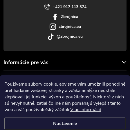
i
+421 917 113 374
Zbrojnica
e
zbrojnica.eu
@zbrojnica.eu
Informácie pre vás
Facebook
Používame súbory
cookie
, aby sme vám umožnili pohodlné
prehliadanie webovej stránky a vďaka analýze neustále
Prijímame online platby
zlepšovali jej funkcie, výkon a použiteľnosť. Niektoré z nich
sú nevyhnutné, zatiaľ čo iné nám pomáhajú vylepšiť tento
web a váš používateľský zážitok.
Viac informácií
Nastavenie