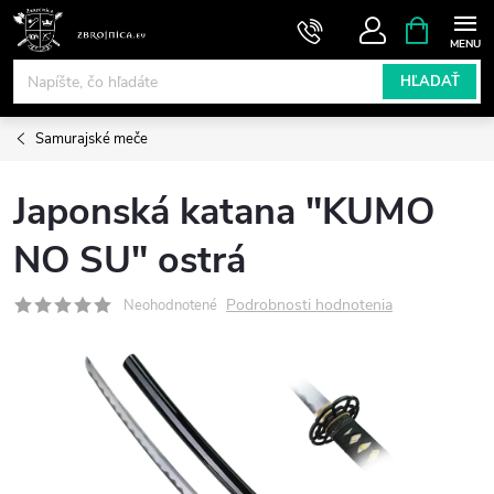
Prejsť
NÁKUPN
KOŠÍK
na
obsah
HĽADAŤ
Samurajské meče
Japonská katana "KUMO
NO SU" ostrá
Podrobnosti hodnotenia
Neohodnotené