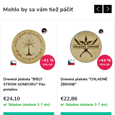
–41 %
–44 %
€41,18
€41,18
Drevená plaketa "BIELY
Drevená plaketa ''CHLADNÉ
STROM GONDORU" Pán
ZBRANE''
prsteňov
€24,10
€22,86
Skladom (dodanie 3-7 dní)
Skladom (dodanie 3-7 dní)