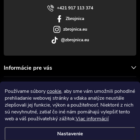
i
+421 917 113 374
Zbrojnica
e
zbrojnica.eu
@zbrojnica.eu
Informácie pre vás
Facebook
Používame súbory
cookie
, aby sme vám umožnili pohodlné
prehliadanie webovej stránky a vďaka analýze neustále
Prijímame online platby
zlepšovali jej funkcie, výkon a použiteľnosť. Niektoré z nich
sú nevyhnutné, zatiaľ čo iné nám pomáhajú vylepšiť tento
web a váš používateľský zážitok.
Viac informácií
Nastavenie