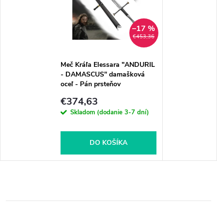
–17 %
€453,36
Meč Kráľa Elessara "ANDURIL
- DAMASCUS" damašková
oceľ - Pán prsteňov
€374,63
Skladom (dodanie 3-7 dní)
DO KOŠÍKA