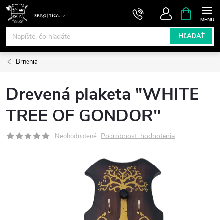
Prejsť
NÁKUPN
KOŠÍK
na
obsah
HĽADAŤ
Brnenia
Drevená plaketa "WHITE
TREE OF GONDOR"
Podrobnosti hodnotenia
Neohodnotené