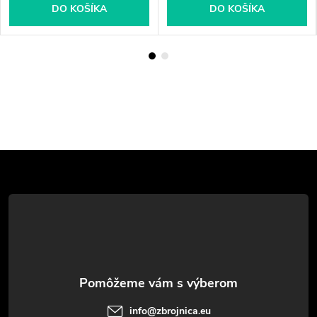
DO KOŠÍKA
DO KOŠÍKA
Z
á
p
ä
t
info
@
zbrojnica.eu