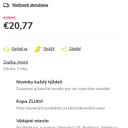
Možnosti doručenia
€28,81
€20,77
Jednotková
cena:
Opýtať sa
Strážiť
Zdieľať
Značka:
Amont
Záruka
:
2 roky
Novinky každý týždeň
Dizajnové aj funkčné novinky pre vás vyberáme neustále!
Kopa ZLIAV!
More zľavnených produktov za bezkonkurenčnú cenu!
Výdajné miesto
Navštívte nás aj osobne: Vajnorská 135, Bratislava. Tešíme sa