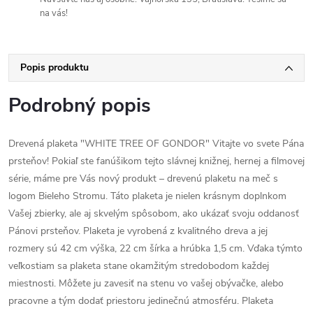
na vás!
Popis produktu
Podrobný popis
Drevená plaketa "WHITE TREE OF GONDOR" Vitajte vo svete Pána
prsteňov! Pokiaľ ste fanúšikom tejto slávnej knižnej, hernej a filmovej
série, máme pre Vás nový produkt – drevenú plaketu na meč s
logom Bieleho Stromu. Táto plaketa je nielen krásnym doplnkom
Vašej zbierky, ale aj skvelým spôsobom, ako ukázať svoju oddanosť
Pánovi prsteňov. Plaketa je vyrobená z kvalitného dreva a jej
rozmery sú 42 cm výška, 22 cm šírka a hrúbka 1,5 cm. Vďaka týmto
veľkostiam sa plaketa stane okamžitým stredobodom každej
miestnosti. Môžete ju zavesiť na stenu vo vašej obývačke, alebo
pracovne a tým dodať priestoru jedinečnú atmosféru. Plaketa