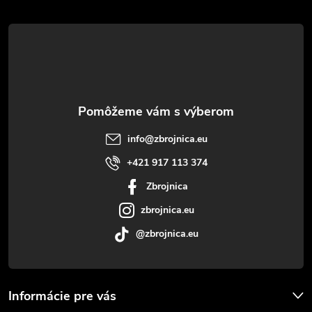
á
p
ä
t
info
@
zbrojnica.eu
i
+421 917 113 374
Zbrojnica
e
zbrojnica.eu
@zbrojnica.eu
Informácie pre vás