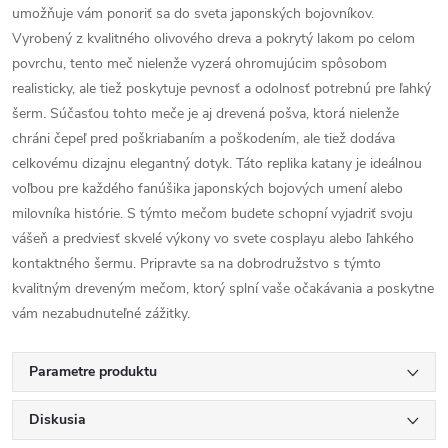
umožňuje vám ponoriť sa do sveta japonských bojovníkov.
Vyrobený z kvalitného olivového dreva a pokrytý lakom po celom
povrchu, tento meč nielenže vyzerá ohromujúcim spôsobom
realisticky, ale tiež poskytuje pevnosť a odolnosť potrebnú pre ľahký
šerm. Súčasťou tohto meče je aj drevená pošva, ktorá nielenže
chráni čepeľ pred poškriabaním a poškodením, ale tiež dodáva
celkovému dizajnu elegantný dotyk. Táto replika katany je ideálnou
voľbou pre každého fanúšika japonských bojových umení alebo
milovníka histórie. S týmto mečom budete schopní vyjadriť svoju
vášeň a predviesť skvelé výkony vo svete cosplayu alebo ľahkého
kontaktného šermu. Pripravte sa na dobrodružstvo s týmto
kvalitným dreveným mečom, ktorý splní vaše očakávania a poskytne
vám nezabudnuteľné zážitky.
Parametre produktu
Diskusia