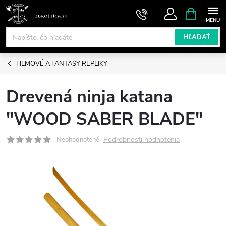
Prejsť
NÁKUPN
KOŠÍK
na
obsah
HĽADAŤ
FILMOVÉ A FANTASY REPLIKY
Drevená ninja katana
"WOOD SABER BLADE"
Podrobnosti hodnotenia
Neohodnotené