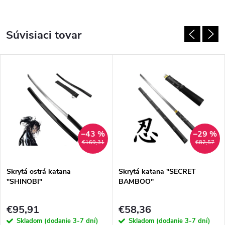
Súvisiaci tovar
–43 %
–29 %
€169,31
€82,57
Skrytá ostrá katana
Skrytá katana "SECRET
"SHINOBI"
BAMBOO"
€95,91
€58,36
Skladom (dodanie 3-7 dní)
Skladom (dodanie 3-7 dní)