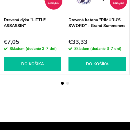
€20,61
€61,92
Drevená dýka "LITTLE
Drevená katana "RIMURU'S
ASSASSIN"
SWORD" - Grand Summoners
€7,05
€33,33
Skladom (dodanie 3-7 dní)
Skladom (dodanie 3-7 dní)
DO KOŠÍKA
DO KOŠÍKA
Z