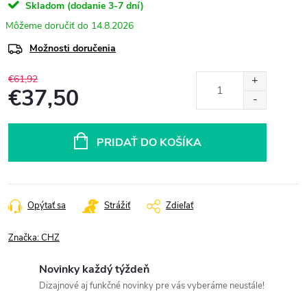
Skladom (dodanie 3-7 dní)
14.8.2026
Možnosti doručenia
€61,92
€37,50
Jednotková
cena:
PRIDAŤ DO KOŠÍKA
Opýtať sa
Strážiť
Zdieľať
Značka:
CHZ
Novinky každý týždeň
Dizajnové aj funkčné novinky pre vás vyberáme neustále!