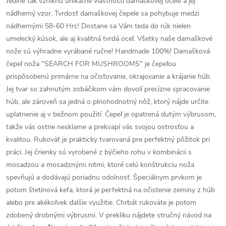
Jedine tak vzniknú unikátne vlastnosti damaškovej ocele a jej
nádherný vzor. Tvrdosť damaškovej čepele sa pohybuje medzi
nádhernými 58-60 Hrc! Dostane sa Vám teda do rúk nielen
umelecký kúsok, ale aj kvalitná tvrdá oceľ. Všetky naše damaškové
nože sú výhradne vyrábané ručne! Handmade 100%! Damašková
čepeľ noža "SEARCH FOR MUSHROOMS" je čepeľou
prispôsobenú primárne na očisťovanie, okrajovanie a krájanie húb.
Jej tvar so zahnutým zobáčikom vám dovolí precízne spracovanie
húb, ale zároveň sa jedná o plnohodnotný nôž, ktorý nájde určite
uplatnenie aj v bežnom použití. Čepeľ je opatrená dutým výbrusom,
takže vás ostrie nesklame a prekvapí vás svojou ostrosťou a
kvalitou. Rukoväť je prakticky tvarovaná pre perfektný pôžitok pri
práci. Jej črienky sú vyrobené z býčieho rohu v kombinácii s
mosadzou a mosadznými nitmi, ktoré celú konštrukciu noža
spevňujú a dodávajú poriadnu odolnosť. Špeciálnym prvkom je
potom štetinová kefa, ktorá je perfektná na očistenie zeminy z húb
alebo pre akékoľvek ďalšie využitie. Chrbát rukoväte je potom
zdobený drobnými výbrusmi. V prekliku nájdete stručný návod na