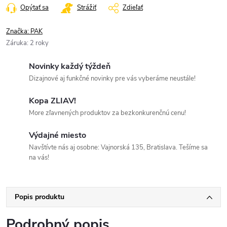
Opýtať sa
Strážiť
Zdieľať
Značka:
PAK
Záruka
:
2 roky
Novinky každý týždeň
Dizajnové aj funkčné novinky pre vás vyberáme neustále!
Kopa ZLIAV!
More zľavnených produktov za bezkonkurenčnú cenu!
Výdajné miesto
Navštívte nás aj osobne: Vajnorská 135, Bratislava. Tešíme sa
na vás!
Popis produktu
Podrobný popis