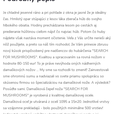
Je chladné jesenné ráno a pri pohľade z okna je jasné že je ideálny
čas. Hmlistý opar stúpajúci z lesov láka zberača húb do svojho
hlbokého obiatia. Hodiny prechádzania lesom po cestách aj
predieranie húštinou cieľom nájsť čo najviac húb. Potom čo huby
nájdete však nastáva moment očistenie. Veľa z Vás určite nerieši aký
nôž použijete, a preto sa náš tím rozhodol, že Vám prinesie zbrusu
nový kúsok prispôsobený pre nadšencov do hubárčenia "SEARCH
FOR MUSHROOMS". Kvalitou a spracovaním sa rovná nožom v
hodnote 80-150 eur! To je práve nevýhoda oných nádherných
damaškových nožov ... My sme sa rozhodli to zmeniť! Zainvestovali
sme ohromnú sumu a nadviazali vo svete priamu spoluprácu so
skúsenou firmou so špecializáciou na damaškové nože. A výsledok?
Posúďte sami: Damašková čepeľ noža "SEARCH FOR
MUSHROOMS" je vyrobená z kvalitnej damaškovej ocele.
Damašková oceľ je utváraná z ocelí 1095 a 15n20. Jednotlivé vrstvy
sa vzájomne prekladajú - bolo použitých minimálne 500 vrstiev!