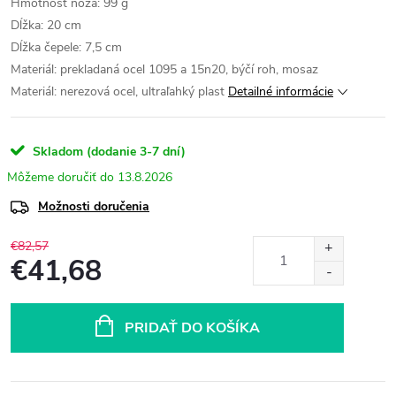
Hmotnosť noža: 99 g
Dĺžka: 20 cm
Dĺžka čepele: 7,5 cm
Materiál: prekladaná ocel 1095 a 15n20, býčí roh, mosaz
Materiál: nerezová ocel, ultraľahký plast
Detailné informácie
Skladom (dodanie 3-7 dní)
13.8.2026
Možnosti doručenia
€82,57
€41,68
Jednotková
cena:
PRIDAŤ DO KOŠÍKA