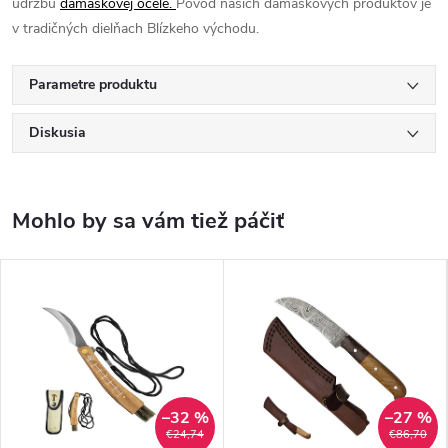
údržbu
damaškovej ocele.
Pôvod našich damaškových produktov je
v tradičných dielňach Blízkeho východu.
Parametre produktu
Diskusia
–32 %
–27 %
€24,74
€86,70