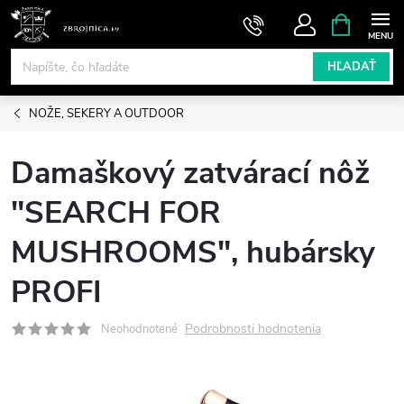
Prejsť
NÁKUPN
KOŠÍK
na
obsah
HĽADAŤ
NOŽE, SEKERY A OUTDOOR
Damaškový zatvárací nôž
"SEARCH FOR
MUSHROOMS", hubársky
PROFI
Podrobnosti hodnotenia
Neohodnotené