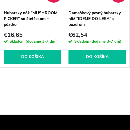
Hubársky nôž "MUSHROOM
Damaškový pevný hubársky
PICKER" so štetčekom +
nôž "IDEME DO LESA" s
púzdro
puzdrom
€16,65
€62,54
Skladom (dodanie 3-7 dní)
Skladom (dodanie 3-7 dní)
DO KOŠÍKA
DO KOŠÍKA
Z