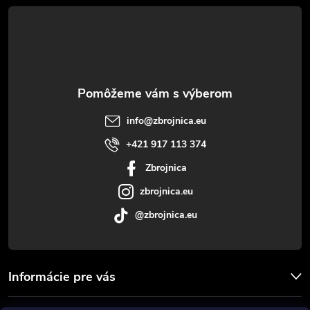
á
p
ä
t
info
@
zbrojnica.eu
i
+421 917 113 374
Zbrojnica
e
zbrojnica.eu
@zbrojnica.eu
Informácie pre vás