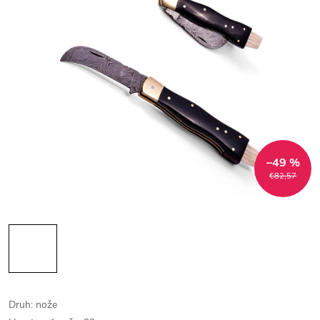
–49 %
€82,57
Druh: nože