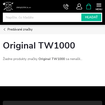
Prejsť
NÁKUPN
KOŠÍK
na
obsah
HĽADAŤ
Predávané značky
Original TW1000
Žiadne produkty značky
Original TW1000
sa nenašli...
Z
á