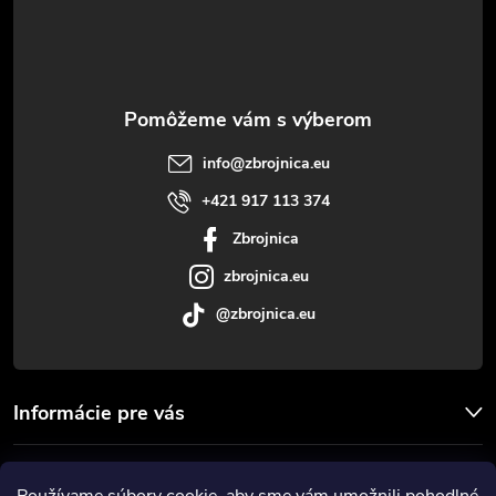
p
ä
t
info
@
zbrojnica.eu
i
+421 917 113 374
Zbrojnica
e
zbrojnica.eu
@zbrojnica.eu
Informácie pre vás
Facebook